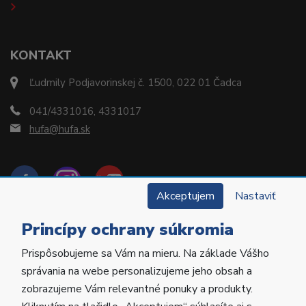
KONTAKT
Ľudmily Podjavorinskej č. 1500, 022 01 Čadca
041/4331016, 4331017
hufa@hufa.sk
Akceptujem
Nastaviť
Princípy ochrany súkromia
Prispôsobujeme sa Vám na mieru. Na základe Vášho
Copyright © 2022 Hu-Fa Dental a.s. Všetky práva
správania na webe personalizujeme jeho obsah a
vyhradené.
zobrazujeme Vám relevantné ponuky a produkty.