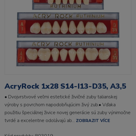
AcryRock 1x28 S14-I13-D35, A3,5
• Dvojvrstvové veľmi estetické živičné zuby talianskej
výroby s povrchom napodobňujúcim živý zub.• Vďaka
použitiu špeciálnej živice novej generácie sú zuby výnimočne
tvrdé a excelentne odolávajú ab...
ZOBRAZIT VÍCE