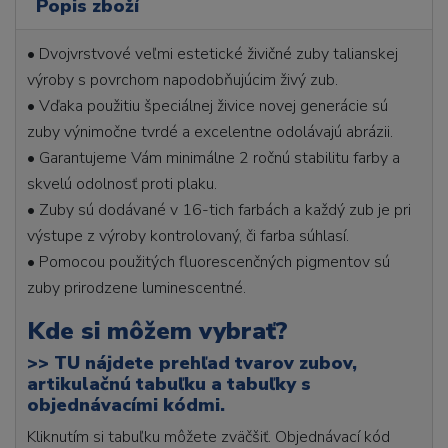
Popis zboží
• Dvojvrstvové veľmi estetické živičné zuby talianskej
výroby s povrchom napodobňujúcim živý zub.
• Vďaka použitiu špeciálnej živice novej generácie sú
zuby výnimočne tvrdé a excelentne odolávajú abrázii.
• Garantujeme Vám minimálne 2 ročnú stabilitu farby a
skvelú odolnosť proti plaku.
• Zuby sú dodávané v 16-tich farbách a každý zub je pri
výstupe z výroby kontrolovaný, či farba súhlasí.
• Pomocou použitých fluorescenčných pigmentov sú
zuby prirodzene luminescentné.
Kde si môžem vybrať?
>>
TU nájdete prehľad tvarov zubov,
artikulačnú tabuľku a tabuľky s
objednávacími kódmi.
Kliknutím si tabuľku môžete zväčšiť. Objednávací kód