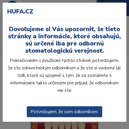
HUFA.CZ
AcryRock 1x28 S14-I13-
Dovoľujeme si Vás upozorniť, že tieto
D35, A3,5
stránky a informácie, ktoré obsahujú,
sú určené iba pre odbornú
Úvod
Zuby
AcryRock
stomatologickú verejnosť.
AcryRock 1x28 S14-I13-D35, A3,5
Pokračovaním v používaní týchto stránok potvrdzujete,
že ste zdravotníckym odborníkom a že ste si vedomý (á)
rizík, ktoré sú spojené s tým, že sa zoznámite s
informáciami takto určenými pre prípad, že odborníkom
nie ste
Potvrdzujem, že som odborníkom.