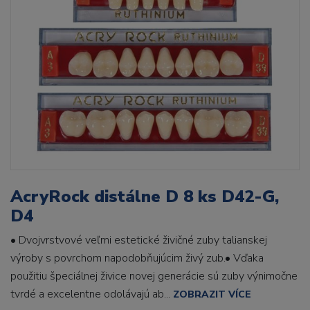
AcryRock distálne D 8 ks D42-G,
D4
• Dvojvrstvové veľmi estetické živičné zuby talianskej
výroby s povrchom napodobňujúcim živý zub.• Vďaka
použitiu špeciálnej živice novej generácie sú zuby výnimočne
tvrdé a excelentne odolávajú ab...
ZOBRAZIT VÍCE