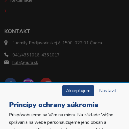
Reklamácie
KONTAKT
Ľudmily Podjavorinskej č. 1500, 022 01 Čadca
041/4331016, 4331017
hufa@hufa.sk
Akceptujem
Nastaviť
Princípy ochrany súkromia
Prispôsobujeme sa Vám na mieru. Na základe Vášho
Copyright © 2022 Hu-Fa Dental a.s. Všetky práva
správania na webe personalizujeme jeho obsah a
vyhradené.