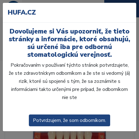
HUFA.CZ
AcryRock distální D 8 ks
Dovoľujeme si Vás upozorniť, že tieto
D42-G, D4
stránky a informácie, ktoré obsahujú,
sú určené iba pre odbornú
Úvod
Zuby
AcryRock
stomatologickú verejnosť.
AcryRock distálne D 8 ks D42-G, D4
Pokračovaním v používaní týchto stránok potvrdzujete,
že ste zdravotníckym odborníkom a že ste si vedomý (á)
rizík, ktoré sú spojené s tým, že sa zoznámite s
informáciami takto určenými pre prípad, že odborníkom
nie ste
Potvrdzujem, že som odborníkom.