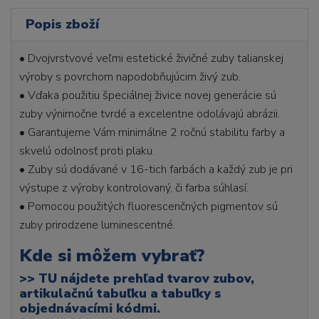
Popis zboží
• Dvojvrstvové veľmi estetické živičné zuby talianskej
výroby s povrchom napodobňujúcim živý zub.
• Vďaka použitiu špeciálnej živice novej generácie sú
zuby výnimočne tvrdé a excelentne odolávajú abrázii.
• Garantujeme Vám minimálne 2 ročnú stabilitu farby a
skvelú odolnosť proti plaku.
• Zuby sú dodávané v 16-tich farbách a každý zub je pri
výstupe z výroby kontrolovaný, či farba súhlasí.
• Pomocou použitých fluorescenčných pigmentov sú
zuby prirodzene luminescentné.
Kde si môžem vybrať?
>>
TU nájdete prehľad tvarov zubov,
artikulačnú tabuľku a tabuľky s
objednávacími kódmi.