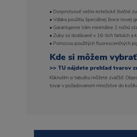
• Dvojvrstvové veľmi estetické živičné z
• Vďaka použitiu špeciálnej živice novej 
• Garantujeme Vám minimálne 2 ročnú stabi
• Zuby sú dodávané v 16-tich farbách a ka
• Pomocou použitých fluorescenčných pi
Kde si môžem vybrať
>>
TU nájdete prehľad tvarov z
Kliknutím si tabuľku môžete zväčšiť. Obj
tovar v požadovanom množstve do košík