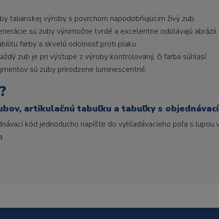
uby talianskej výroby s povrchom napodobňujúcim živý zub.
generácie sú zuby výnimočne tvrdé a excelentne odolávajú abrázii.
litu farby a skvelú odolnosť proti plaku.
ždý zub je pri výstupe z výroby kontrolovaný, či farba súhlasí.
gmentov sú zuby prirodzene luminescentné.
?
ubov, artikulačnú tabuľku a tabuľky s objednávac
ednávací kód jednoducho napíšte do vyhľadávacieho poľa s lupou v
a