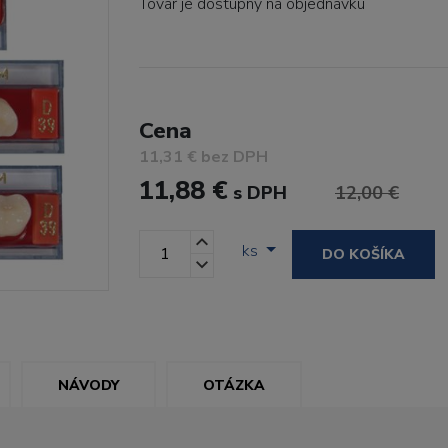
Tovar je dostupný
na objednávku
Cena
11,31 € bez DPH
11,88 €
s DPH
12,00 €
ks
DO KOŠÍKA
NÁVODY
OTÁZKA