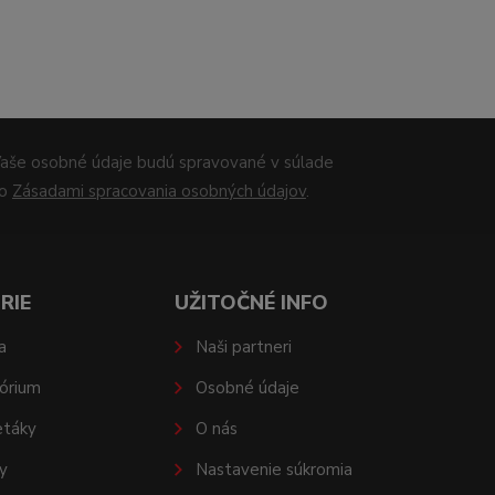
aše osobné údaje budú spravované v súlade
so
Zásadami spracovania osobných údajov
.
RIE
UŽITOČNÉ INFO
a
Naši partneri
órium
Osobné údaje
etáky
O nás
y
Nastavenie súkromia