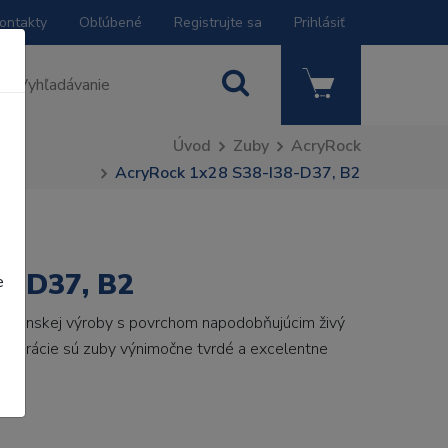
ontakty
Obľúbené
Registrujte sa
Prihlásiť
Úvod
Zuby
AcryRock
AcryRock 1x28 S38-I38-D37, B2
8-D37, B2
e
 talianskej výroby s povrchom napodobňujúcim živý
 generácie sú zuby výnimočne tvrdé a excelentne