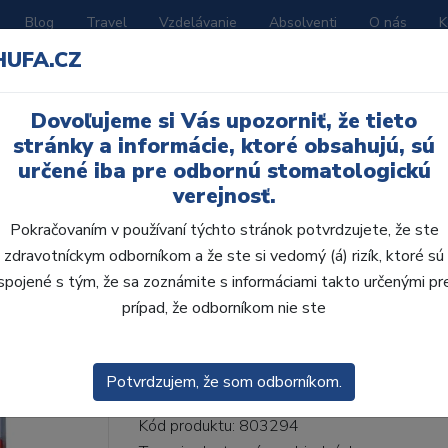
Blog
Travel
Vzdelávanie
Absolventi
O nás
K
HUFA.CZ
BORATÓRIUM
AKČNÉ LETÁKY
KATALÓGY
Dovoľujeme si Vás upozorniť, že tieto
38-I38-D37, B2
stránky a informácie, ktoré obsahujú, sú
určené iba pre odbornú stomatologickú
verejnosť.
Pokračovaním v používaní týchto stránok potvrdzujete, že ste
zdravotníckym odborníkom a že ste si vedomý (á) rizík, ktoré sú
AcryRock 1x28 S38-I3
spojené s tým, že sa zoznámite s informáciami takto určenými pr
prípad, že odborníkom nie ste
• Dvojvrstvové veľmi estetické živičné zuby
zub.• Vďaka použitiu špeciálnej živice novej
odolávajú ab...
ZOBRAZIT VÍCE
Potvrdzujem, že som odborníkom.
Kód produktu: 803294