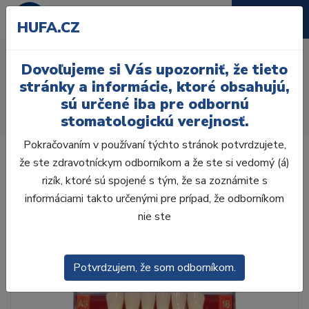
HUFA.CZ
AcryRock 1x28 S51-I51-
Dovoľujeme si Vás upozorniť, že tieto
D35, B4
stránky a informácie, ktoré obsahujú,
sú určené iba pre odbornú
Úvod
Zuby
AcryRock
stomatologickú verejnosť.
AcryRock 1x28 S51-I51-D35, B4
Pokračovaním v používaní týchto stránok potvrdzujete,
že ste zdravotníckym odborníkom a že ste si vedomý (á)
rizík, ktoré sú spojené s tým, že sa zoznámite s
informáciami takto určenými pre prípad, že odborníkom
nie ste
Potvrdzujem, že som odborníkom.