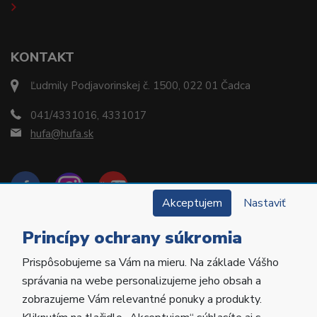
KONTAKT
Ľudmily Podjavorinskej č. 1500, 022 01 Čadca
041/4331016, 4331017
hufa@hufa.sk
Akceptujem
Nastaviť
Princípy ochrany súkromia
Prispôsobujeme sa Vám na mieru. Na základe Vášho
Copyright © 2022 Hu-Fa Dental a.s. Všetky práva
správania na webe personalizujeme jeho obsah a
vyhradené.
zobrazujeme Vám relevantné ponuky a produkty.