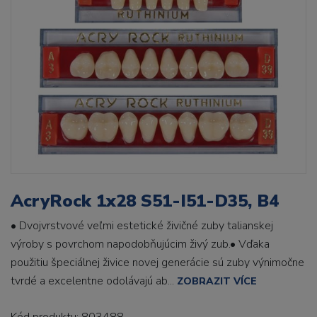
AcryRock 1x28 S51-I51-D35, B4
• Dvojvrstvové veľmi estetické živičné zuby talianskej
výroby s povrchom napodobňujúcim živý zub.• Vďaka
použitiu špeciálnej živice novej generácie sú zuby výnimočne
tvrdé a excelentne odolávajú ab...
ZOBRAZIT VÍCE