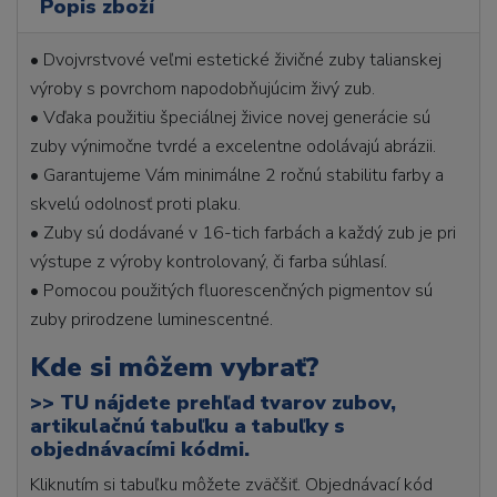
Popis zboží
• Dvojvrstvové veľmi estetické živičné zuby talianskej
výroby s povrchom napodobňujúcim živý zub.
• Vďaka použitiu špeciálnej živice novej generácie sú
zuby výnimočne tvrdé a excelentne odolávajú abrázii.
• Garantujeme Vám minimálne 2 ročnú stabilitu farby a
skvelú odolnosť proti plaku.
• Zuby sú dodávané v 16-tich farbách a každý zub je pri
výstupe z výroby kontrolovaný, či farba súhlasí.
• Pomocou použitých fluorescenčných pigmentov sú
zuby prirodzene luminescentné.
Kde si môžem vybrať?
>>
TU nájdete prehľad tvarov zubov,
artikulačnú tabuľku a tabuľky s
objednávacími kódmi.
Kliknutím si tabuľku môžete zväčšiť. Objednávací kód