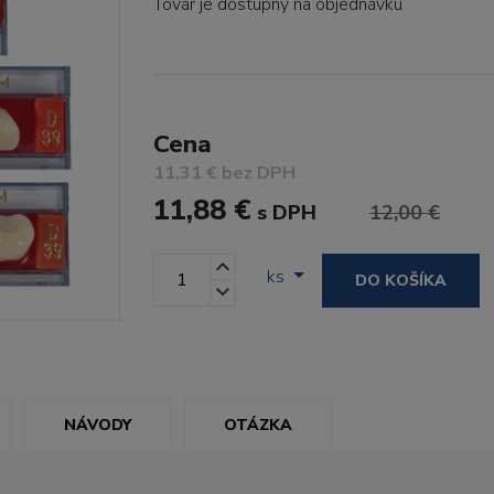
Tovar je dostupný
na objednávku
Cena
11,31 € bez DPH
11,88 €
s DPH
12,00 €
ks
DO KOŠÍKA
NÁVODY
OTÁZKA