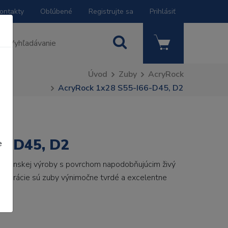
ontakty
Obľúbené
Registrujte sa
Prihlásiť
Úvod
Zuby
AcryRock
AcryRock 1x28 S55-I66-D45, D2
6-D45, D2
e
 talianskej výroby s povrchom napodobňujúcim živý
 generácie sú zuby výnimočne tvrdé a excelentne