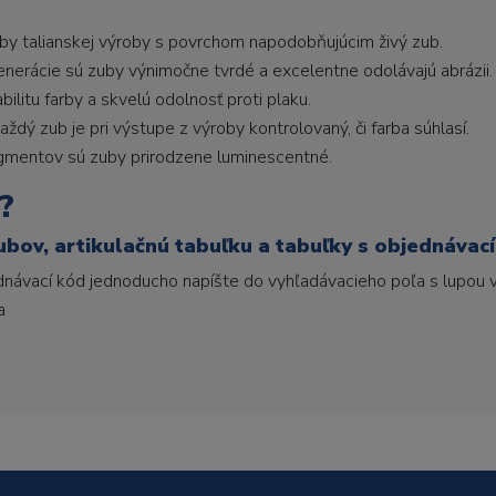
uby talianskej výroby s povrchom napodobňujúcim živý zub.
generácie sú zuby výnimočne tvrdé a excelentne odolávajú abrázii.
litu farby a skvelú odolnosť proti plaku.
ždý zub je pri výstupe z výroby kontrolovaný, či farba súhlasí.
gmentov sú zuby prirodzene luminescentné.
?
ubov, artikulačnú tabuľku a tabuľky s objednávac
ednávací kód jednoducho napíšte do vyhľadávacieho poľa s lupou v
a