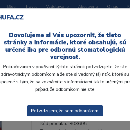
Blog
Travel
Vzdelávanie
Absolventi
O nás
K
HUFA.CZ
BORATÓRIUM
AKČNÉ LETÁKY
KATALÓGY
Dovoľujeme si Vás upozorniť, že tieto
55-I66-D45, D2
stránky a informácie, ktoré obsahujú, sú
určené iba pre odbornú stomatologickú
verejnosť.
Pokračovaním v používaní týchto stránok potvrdzujete, že ste
zdravotníckym odborníkom a že ste si vedomý (á) rizík, ktoré sú
AcryRock 1x28 S55-I6
spojené s tým, že sa zoznámite s informáciami takto určenými pr
prípad, že odborníkom nie ste
• Dvojvrstvové veľmi estetické živičné zuby
zub.• Vďaka použitiu špeciálnej živice novej
odolávajú ab...
ZOBRAZIT VÍCE
Potvrdzujem, že som odborníkom.
Kód produktu: 803605