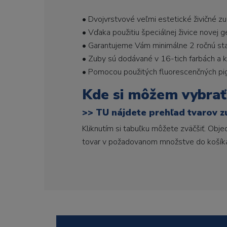
• Dvojvrstvové veľmi estetické živičné z
• Vďaka použitiu špeciálnej živice novej 
• Garantujeme Vám minimálne 2 ročnú stabi
• Zuby sú dodávané v 16-tich farbách a ka
• Pomocou použitých fluorescenčných pi
Kde si môžem vybrať
>>
TU nájdete prehľad tvarov z
Kliknutím si tabuľku môžete zväčšiť. Obj
tovar v požadovanom množstve do košík