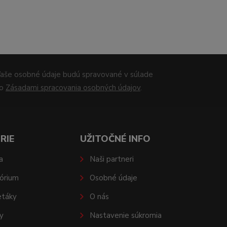
aše osobné údaje budú spravované v súlade
so
Zásadami spracovania osobných údajov
.
RIE
UŽITOČNÉ INFO
a
Naši partneri
órium
Osobné údaje
etáky
O nás
y
Nastavenie súkromia