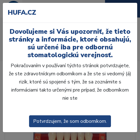
HUFA.CZ
AcryRock 1x28 S39-I51-
Dovoľujeme si Vás upozorniť, že tieto
D35, D4
stránky a informácie, ktoré obsahujú,
sú určené iba pre odbornú
Úvod
Zuby
AcryRock
stomatologickú verejnosť.
AcryRock 1x28 S39-I51-D35, D4
Pokračovaním v používaní týchto stránok potvrdzujete,
že ste zdravotníckym odborníkom a že ste si vedomý (á)
rizík, ktoré sú spojené s tým, že sa zoznámite s
informáciami takto určenými pre prípad, že odborníkom
nie ste
Potvrdzujem, že som odborníkom.