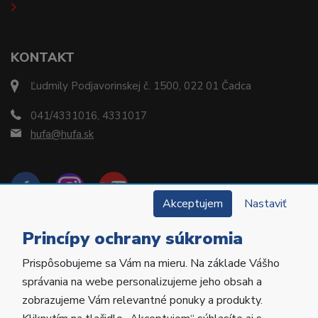
KONTAKT
Ľudmily Podjavorinskej č. 1500, 022 01 Čadca
041/4331016, 4331017
hufa@hufa.sk
Akceptujem
Nastaviť
Princípy ochrany súkromia
Prispôsobujeme sa Vám na mieru. Na základe Vášho
Copyright © 2022 Hu-Fa Dental a.s. Všetky práva
správania na webe personalizujeme jeho obsah a
vyhradené.
zobrazujeme Vám relevantné ponuky a produkty.