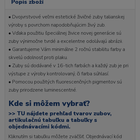
Popis zboží
• Dvojvrstvové veľmi estetické živičné zuby talianskej
výroby s povrchom napodobňujúcim živý zub.
• Vďaka použitiu špeciálnej živice novej generácie sú
zuby výnimočne tvrdé a excelentne odolávajú abrázii.
• Garantujeme Vám minimálne 2 ročnú stabilitu farby a
skvelú odolnosť proti plaku.
• Zuby sú dodávané v 16-tich farbách a každý zub je pri
výstupe z výroby kontrolovaný, či farba súhlasí.
• Pomocou použitých fluorescenčných pigmentov sú
zuby prirodzene luminescentné.
Kde si môžem vybrať?
>>
TU nájdete prehľad tvarov zubov,
artikulačnú tabuľku a tabuľky s
objednávacími kódmi.
Kliknutím si tabuľku môžete zväčšiť. Objednávací kód