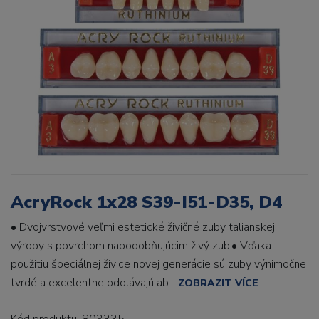
AcryRock 1x28 S39-I51-D35, D4
• Dvojvrstvové veľmi estetické živičné zuby talianskej
výroby s povrchom napodobňujúcim živý zub.• Vďaka
použitiu špeciálnej živice novej generácie sú zuby výnimočne
tvrdé a excelentne odolávajú ab...
ZOBRAZIT VÍCE