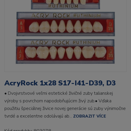
AcryRock 1x28 S17-I41-D39, D3
• Dvojvrstvové veľmi estetické živičné zuby talianskej
výroby s povrchom napodobňujúcim živý zub.• Vďaka
použitiu špeciálnej živice novej generácie sú zuby výnimočne
tvrdé a excelentne odolávajú ab...
ZOBRAZIT VÍCE