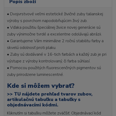
Popis zboží
• Dvojvrstvové veľmi estetické živičné zuby talianskej
výroby s povrchom napodobňujúcim živý zub.
• Vďaka použitiu špeciálnej živice novej generácie sú
zuby výnimočne tvrdé a excelentne odolávajú abrázii.
• Garantujeme Vám minimálne 2 ročnú stabilitu farby a
skvelú odolnosť proti plaku.
• Zuby sú dodávané v 16-tich farbách a každý zub je pri
výstupe z výroby kontrolovaný, či farba súhlasí.
• Pomocou použitých fluorescenčných pigmentov sú
zuby prirodzene luminescentné.
Kde si môžem vybrať?
>>
TU nájdete prehľad tvarov zubov,
artikulačnú tabuľku a tabuľky s
objednávacími kódmi.
Kliknutím si tabuľku môžete zväčšiť. Objednávací kód