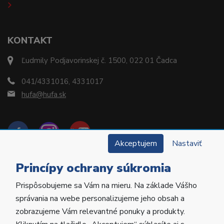
KONTAKT
Ľudmily Podjavorinskej č. 1500, 022 01 Čadca
041/4331016, 4331017
hufa@hufa.sk
Akceptujem
Nastaviť
Princípy ochrany súkromia
Prispôsobujeme sa Vám na mieru. Na základe Vášho
Copyright © 2022 Hu-Fa Dental a.s. Všetky práva
správania na webe personalizujeme jeho obsah a
vyhradené.
zobrazujeme Vám relevantné ponuky a produkty.