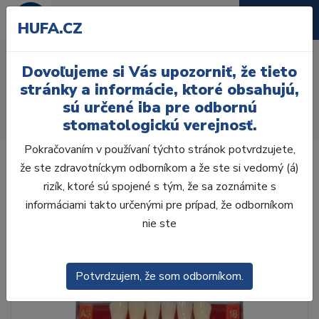
HUFA.CZ
AcryRock 1x28 S17-I41-
Dovoľujeme si Vás upozorniť, že tieto
D39, D3
stránky a informácie, ktoré obsahujú,
sú určené iba pre odbornú
Úvod
Zuby
AcryRock
stomatologickú verejnosť.
AcryRock 1x28 S17-I41-D39, D3
Pokračovaním v používaní týchto stránok potvrdzujete,
že ste zdravotníckym odborníkom a že ste si vedomý (á)
rizík, ktoré sú spojené s tým, že sa zoznámite s
informáciami takto určenými pre prípad, že odborníkom
nie ste
Potvrdzujem, že som odborníkom.