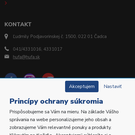
KONTAKT
Ľudmily Podjavorinskej č. 1500, 022 01 Čadca
041/4331016, 4331017
hufa@hufa.sk
Akceptujem
Nastaviť
Princípy ochrany súkromia
Prispôsobujeme sa Vám na mieru. Na základe Vášho
Copyright © 2022 Hu-Fa Dental a.s. Všetky práva
správania na webe personalizujeme jeho obsah a
vyhradené.
zobrazujeme Vám relevantné ponuky a produkty.