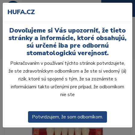
HUFA.CZ
AcryRock 1x28 S39-I51-
Dovoľujeme si Vás upozorniť, že tieto
D35, B3
stránky a informácie, ktoré obsahujú,
sú určené iba pre odbornú
Úvod
Zuby
AcryRock
stomatologickú verejnosť.
AcryRock 1x28 S39-I51-D35, B3
Pokračovaním v používaní týchto stránok potvrdzujete,
že ste zdravotníckym odborníkom a že ste si vedomý (á)
rizík, ktoré sú spojené s tým, že sa zoznámite s
informáciami takto určenými pre prípad, že odborníkom
nie ste
Potvrdzujem, že som odborníkom.