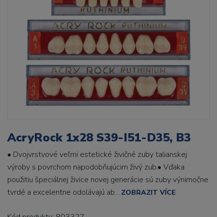
AcryRock 1x28 S39-I51-D35, B3
• Dvojvrstvové veľmi estetické živičné zuby talianskej
výroby s povrchom napodobňujúcim živý zub.• Vďaka
použitiu špeciálnej živice novej generácie sú zuby výnimočne
tvrdé a excelentne odolávajú ab...
ZOBRAZIT VÍCE