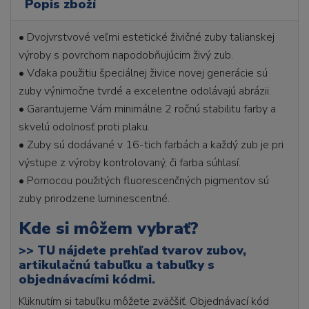
Popis zboží
• Dvojvrstvové veľmi estetické živičné zuby talianskej
výroby s povrchom napodobňujúcim živý zub.
• Vďaka použitiu špeciálnej živice novej generácie sú
zuby výnimočne tvrdé a excelentne odolávajú abrázii.
• Garantujeme Vám minimálne 2 ročnú stabilitu farby a
skvelú odolnosť proti plaku.
• Zuby sú dodávané v 16-tich farbách a každý zub je pri
výstupe z výroby kontrolovaný, či farba súhlasí.
• Pomocou použitých fluorescenčných pigmentov sú
zuby prirodzene luminescentné.
Kde si môžem vybrať?
>>
TU nájdete prehľad tvarov zubov,
artikulačnú tabuľku a tabuľky s
objednávacími kódmi.
Kliknutím si tabuľku môžete zväčšiť. Objednávací kód