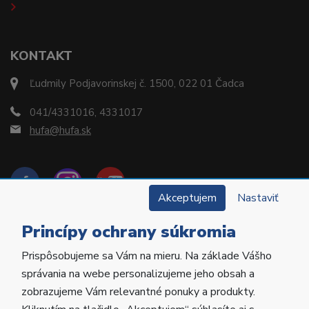
KONTAKT
Ľudmily Podjavorinskej č. 1500, 022 01 Čadca
041/4331016, 4331017
hufa@hufa.sk
Akceptujem
Nastaviť
Princípy ochrany súkromia
Prispôsobujeme sa Vám na mieru. Na základe Vášho
Copyright © 2022 Hu-Fa Dental a.s. Všetky práva
správania na webe personalizujeme jeho obsah a
vyhradené.
zobrazujeme Vám relevantné ponuky a produkty.