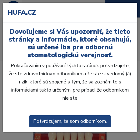
HUFA.CZ
AcryRock 1x28 S54-I53-
Dovoľujeme si Vás upozorniť, že tieto
D44, A3
stránky a informácie, ktoré obsahujú,
sú určené iba pre odbornú
Úvod
Zuby
AcryRock
stomatologickú verejnosť.
AcryRock 1x28 S54-I53-D44, A3
Pokračovaním v používaní týchto stránok potvrdzujete,
že ste zdravotníckym odborníkom a že ste si vedomý (á)
rizík, ktoré sú spojené s tým, že sa zoznámite s
informáciami takto určenými pre prípad, že odborníkom
nie ste
Potvrdzujem, že som odborníkom.