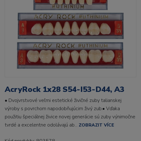
AcryRock 1x28 S54-I53-D44, A3
• Dvojvrstvové veľmi estetické živičné zuby talianskej
výroby s povrchom napodobňujúcim živý zub.• Vďaka
použitiu špeciálnej živice novej generácie sú zuby výnimočne
tvrdé a excelentne odolávajú ab...
ZOBRAZIT VÍCE