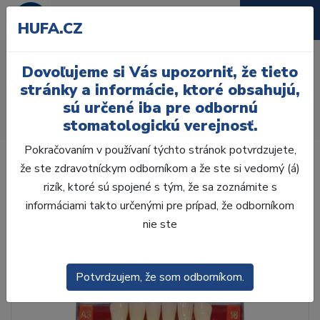
HUFA.CZ
AcryRock frontální H 6 ks
Dovoľujeme si Vás upozorniť, že tieto
S18, A4
stránky a informácie, ktoré obsahujú,
sú určené iba pre odbornú
Úvod
Zuby
AcryRock
stomatologickú verejnosť.
AcryRock frontálne H 6 ks S18, A4
Pokračovaním v používaní týchto stránok potvrdzujete,
že ste zdravotníckym odborníkom a že ste si vedomý (á)
rizík, ktoré sú spojené s tým, že sa zoznámite s
informáciami takto určenými pre prípad, že odborníkom
nie ste
Potvrdzujem, že som odborníkom.