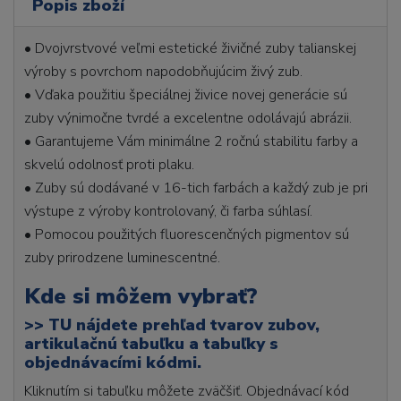
Popis zboží
• Dvojvrstvové veľmi estetické živičné zuby talianskej
výroby s povrchom napodobňujúcim živý zub.
• Vďaka použitiu špeciálnej živice novej generácie sú
zuby výnimočne tvrdé a excelentne odolávajú abrázii.
• Garantujeme Vám minimálne 2 ročnú stabilitu farby a
skvelú odolnosť proti plaku.
• Zuby sú dodávané v 16-tich farbách a každý zub je pri
výstupe z výroby kontrolovaný, či farba súhlasí.
• Pomocou použitých fluorescenčných pigmentov sú
zuby prirodzene luminescentné.
Kde si môžem vybrať?
>>
TU nájdete prehľad tvarov zubov,
artikulačnú tabuľku a tabuľky s
objednávacími kódmi.
Kliknutím si tabuľku môžete zväčšiť. Objednávací kód