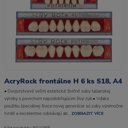
AcryRock frontálne H 6 ks S18, A4
• Dvojvrstvové veľmi estetické živičné zuby talianskej
výroby s povrchom napodobňujúcim živý zub.• Vďaka
použitiu špeciálnej živice novej generácie sú zuby výnimočne
tvrdé a excelentne odolávajú ab...
ZOBRAZIT VÍCE