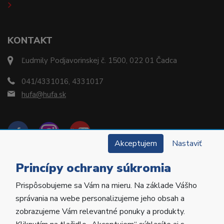
KONTAKT
Ľudmily Podjavorinskej č. 1500, 022 01 Čadca
041/4331016, 4331017
hufa@hufa.sk
Akceptujem
Nastaviť
Princípy ochrany súkromia
Prispôsobujeme sa Vám na mieru. Na základe Vášho
Copyright © 2022 Hu-Fa Dental a.s. Všetky práva
správania na webe personalizujeme jeho obsah a
vyhradené.
zobrazujeme Vám relevantné ponuky a produkty.