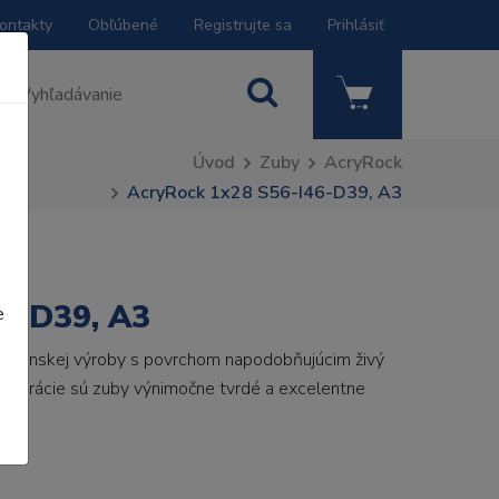
ontakty
Obľúbené
Registrujte sa
Prihlásiť
Úvod
Zuby
AcryRock
AcryRock 1x28 S56-I46-D39, A3
6-D39, A3
e
 talianskej výroby s povrchom napodobňujúcim živý
 generácie sú zuby výnimočne tvrdé a excelentne