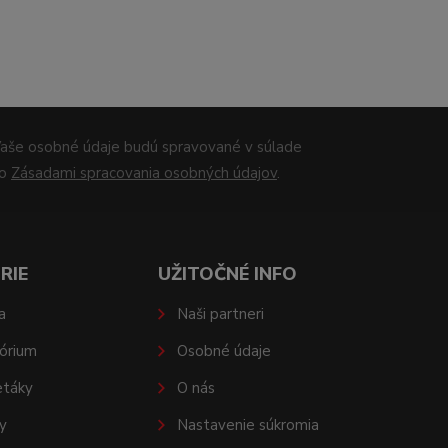
aše osobné údaje budú spravované v súlade
so
Zásadami spracovania osobných údajov
.
RIE
UŽITOČNÉ INFO
a
Naši partneri
órium
Osobné údaje
etáky
O nás
y
Nastavenie súkromia