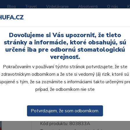
Blog
Travel
Vzdelávanie
Absolventi
O nás
K
HUFA.CZ
BORATÓRIUM
AKČNÉ LETÁKY
KATALÓGY
Dovoľujeme si Vás upozorniť, že tieto
56-I46-D39, A3
stránky a informácie, ktoré obsahujú, sú
určené iba pre odbornú stomatologickú
verejnosť.
Pokračovaním v používaní týchto stránok potvrdzujete, že ste
zdravotníckym odborníkom a že ste si vedomý (á) rizík, ktoré sú
AcryRock 1x28 S56-I4
spojené s tým, že sa zoznámite s informáciami takto určenými pr
prípad, že odborníkom nie ste
• Dvojvrstvové veľmi estetické živičné zuby
zub.• Vďaka použitiu špeciálnej živice novej
odolávajú ab...
ZOBRAZIT VÍCE
Potvrdzujem, že som odborníkom.
Kód produktu: 803833A