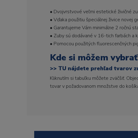
• Dvojvrstvové veľmi estetické živičné z
• Vďaka použitiu špeciálnej živice novej 
• Garantujeme Vám minimálne 2 ročnú stabi
• Zuby sú dodávané v 16-tich farbách a ka
• Pomocou použitých fluorescenčných pi
Kde si môžem vybrať
>>
TU nájdete prehľad tvarov z
Kliknutím si tabuľku môžete zväčšiť. Obj
tovar v požadovanom množstve do košík