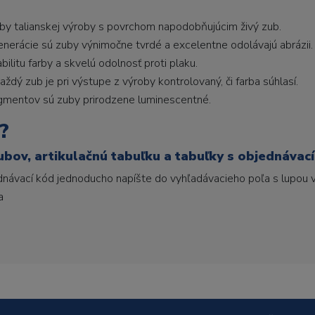
uby talianskej výroby s povrchom napodobňujúcim živý zub.
generácie sú zuby výnimočne tvrdé a excelentne odolávajú abrázii.
litu farby a skvelú odolnosť proti plaku.
ždý zub je pri výstupe z výroby kontrolovaný, či farba súhlasí.
gmentov sú zuby prirodzene luminescentné.
?
ubov, artikulačnú tabuľku a tabuľky s objednávac
ednávací kód jednoducho napíšte do vyhľadávacieho poľa s lupou v
a