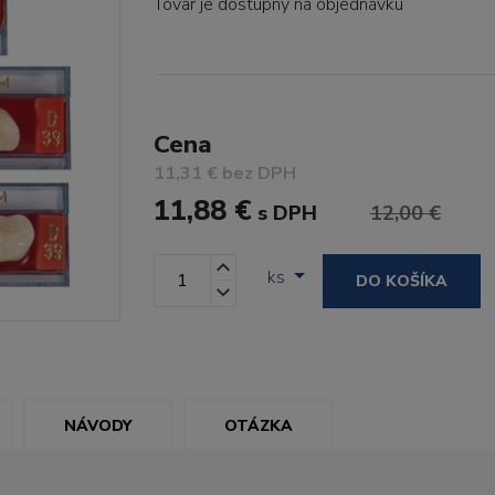
Tovar je dostupný
na objednávku
Cena
11,31 € bez DPH
11,88 €
s DPH
12,00 €
ks
DO KOŠÍKA
NÁVODY
OTÁZKA