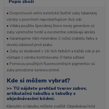
Popis zboží
• Dvojvrstvové veľmi estetické živičné zuby talianskej
výroby s povrchom napodobňujúcim živý zub.
• Vďaka použitiu špeciálnej živice novej generácie sú
zuby výnimočne tvrdé a excelentne odolávajú abrázii.
• Garantujeme Vám minimálne 2 ročnú stabilitu farby a
skvelú odolnosť proti plaku.
• Zuby sú dodávané v 16-tich farbách a každý zub je pri
výstupe z výroby kontrolovaný, či farba súhlasí.
• Pomocou použitých fluorescenčných pigmentov sú
zuby prirodzene luminescentné.
Kde si môžem vybrať?
>>
TU nájdete prehľad tvarov zubov,
artikulačnú tabuľku a tabuľky s
objednávacími kódmi.
Kliknutím si tabuľku môžete zväčšiť. Objednávací kód