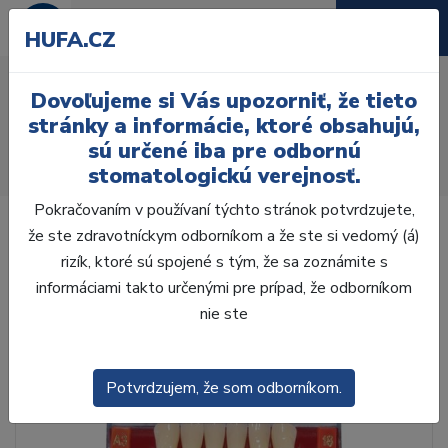
HUFA.CZ
AcryRock 1x28 S17-I41-
Dovoľujeme si Vás upozorniť, že tieto
D44, C3
stránky a informácie, ktoré obsahujú,
sú určené iba pre odbornú
Úvod
Zuby
AcryRock
stomatologickú verejnosť.
AcryRock 1x28 S17-I41-D44, C3
Pokračovaním v používaní týchto stránok potvrdzujete,
že ste zdravotníckym odborníkom a že ste si vedomý (á)
rizík, ktoré sú spojené s tým, že sa zoznámite s
informáciami takto určenými pre prípad, že odborníkom
nie ste
Potvrdzujem, že som odborníkom.