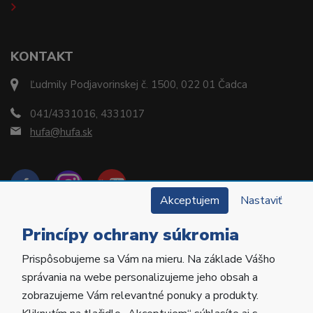
KONTAKT
Ľudmily Podjavorinskej č. 1500, 022 01 Čadca
041/4331016, 4331017
hufa@hufa.sk
Akceptujem
Nastaviť
Princípy ochrany súkromia
Prispôsobujeme sa Vám na mieru. Na základe Vášho
Copyright © 2022 Hu-Fa Dental a.s. Všetky práva
správania na webe personalizujeme jeho obsah a
vyhradené.
zobrazujeme Vám relevantné ponuky a produkty.