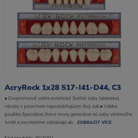
AcryRock 1x28 S17-I41-D44, C3
• Dvojvrstvové veľmi estetické živičné zuby talianskej
výroby s povrchom napodobňujúcim živý zub.• Vďaka
použitiu špeciálnej živice novej generácie sú zuby výnimočne
tvrdé a excelentne odolávajú ab...
ZOBRAZIT VÍCE