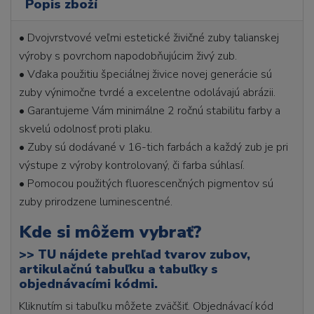
Popis zboží
• Dvojvrstvové veľmi estetické živičné zuby talianskej
výroby s povrchom napodobňujúcim živý zub.
• Vďaka použitiu špeciálnej živice novej generácie sú
zuby výnimočne tvrdé a excelentne odolávajú abrázii.
• Garantujeme Vám minimálne 2 ročnú stabilitu farby a
skvelú odolnosť proti plaku.
• Zuby sú dodávané v 16-tich farbách a každý zub je pri
výstupe z výroby kontrolovaný, či farba súhlasí.
• Pomocou použitých fluorescenčných pigmentov sú
zuby prirodzene luminescentné.
Kde si môžem vybrať?
>>
TU nájdete prehľad tvarov zubov,
artikulačnú tabuľku a tabuľky s
objednávacími kódmi.
Kliknutím si tabuľku môžete zväčšiť. Objednávací kód