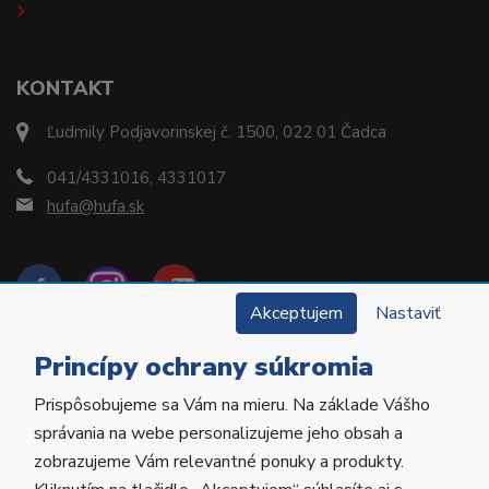
KONTAKT
Ľudmily Podjavorinskej č. 1500, 022 01 Čadca
041/4331016, 4331017
hufa@hufa.sk
Akceptujem
Nastaviť
Princípy ochrany súkromia
Prispôsobujeme sa Vám na mieru. Na základe Vášho
Copyright © 2022 Hu-Fa Dental a.s. Všetky práva
správania na webe personalizujeme jeho obsah a
vyhradené.
zobrazujeme Vám relevantné ponuky a produkty.