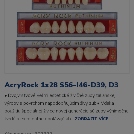
AcryRock 1x28 S56-I46-D39, D3
• Dvojvrstvové veľmi estetické živičné zuby talianskej
výroby s povrchom napodobňujúcim živý zub.• Vďaka
použitiu špeciálnej živice novej generácie sú zuby výnimočne
tvrdé a excelentne odolávajú ab...
ZOBRAZIT VÍCE