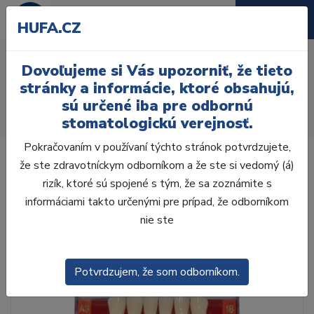
HUFA.CZ
AcryRock 1x28 S56-I46-
Dovoľujeme si Vás upozorniť, že tieto
D39, D3
stránky a informácie, ktoré obsahujú,
sú určené iba pre odbornú
Úvod
Zuby
AcryRock
stomatologickú verejnosť.
AcryRock 1x28 S56-I46-D39, D3
Pokračovaním v používaní týchto stránok potvrdzujete,
že ste zdravotníckym odborníkom a že ste si vedomý (á)
rizík, ktoré sú spojené s tým, že sa zoznámite s
informáciami takto určenými pre prípad, že odborníkom
nie ste
Potvrdzujem, že som odborníkom.