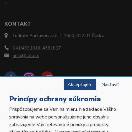
KONTAKT
Ľudmily Podjavorinskej č. 1500, 022 01 Čadca
041/4331016, 4331017
hufa@hufa.sk
Akceptujem
Nastaviť
Princípy ochrany súkromia
Prispôsobujeme sa Vám na mieru. Na základe Vášho
Copyright © 2022 Hu-Fa Dental a.s. Všetky práva
správania na webe personalizujeme jeho obsah a
vyhradené.
zobrazujeme Vám relevantné ponuky a produkty.