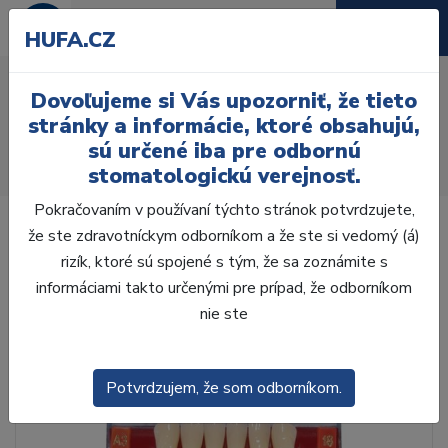
HUFA.CZ
AcryRock 1x28 S25-I18-
Dovoľujeme si Vás upozorniť, že tieto
D39, A3,5
stránky a informácie, ktoré obsahujú,
sú určené iba pre odbornú
Úvod
Zuby
AcryRock
stomatologickú verejnosť.
AcryRock 1x28 S25-I18-D39, A3,5
Pokračovaním v používaní týchto stránok potvrdzujete,
že ste zdravotníckym odborníkom a že ste si vedomý (á)
rizík, ktoré sú spojené s tým, že sa zoznámite s
informáciami takto určenými pre prípad, že odborníkom
nie ste
Potvrdzujem, že som odborníkom.