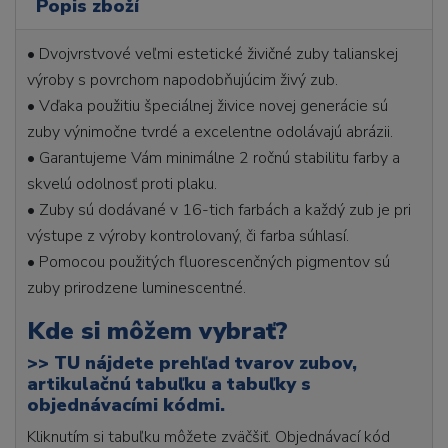
Popis zboží
• Dvojvrstvové veľmi estetické živičné zuby talianskej
výroby s povrchom napodobňujúcim živý zub.
• Vďaka použitiu špeciálnej živice novej generácie sú
zuby výnimočne tvrdé a excelentne odolávajú abrázii.
• Garantujeme Vám minimálne 2 ročnú stabilitu farby a
skvelú odolnosť proti plaku.
• Zuby sú dodávané v 16-tich farbách a každý zub je pri
výstupe z výroby kontrolovaný, či farba súhlasí.
• Pomocou použitých fluorescenčných pigmentov sú
zuby prirodzene luminescentné.
Kde si môžem vybrať?
>>
TU nájdete prehľad tvarov zubov,
artikulačnú tabuľku a tabuľky s
objednávacími kódmi.
Kliknutím si tabuľku môžete zväčšiť. Objednávací kód