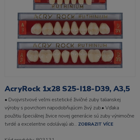
AcryRock 1x28 S25-I18-D39, A3,5
• Dvojvrstvové veľmi estetické živičné zuby talianskej
výroby s povrchom napodobňujúcim živý zub.• Vďaka
použitiu špeciálnej živice novej generácie sú zuby výnimočne
tvrdé a excelentne odolávajú ab...
ZOBRAZIT VÍCE