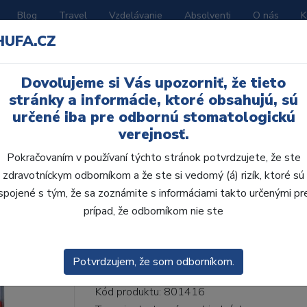
Blog
Travel
Vzdelávanie
Absolventi
O nás
K
HUFA.CZ
BORATÓRIUM
AKČNÉ LETÁKY
KATALÓGY
Dovoľujeme si Vás upozorniť, že tieto
lne H 6ks S63 A1
stránky a informácie, ktoré obsahujú, sú
určené iba pre odbornú stomatologickú
verejnosť.
Pokračovaním v používaní týchto stránok potvrdzujete, že ste
zdravotníckym odborníkom a že ste si vedomý (á) rizík, ktoré sú
AcryRock frontálne H
spojené s tým, že sa zoznámite s informáciami takto určenými pr
prípad, že odborníkom nie ste
• Dvojvrstvové veľmi estetické živičné zuby
zub.• Vďaka použitiu špeciálnej živice novej
odolávajú ab...
ZOBRAZIT VÍCE
Potvrdzujem, že som odborníkom.
Kód produktu: 801416