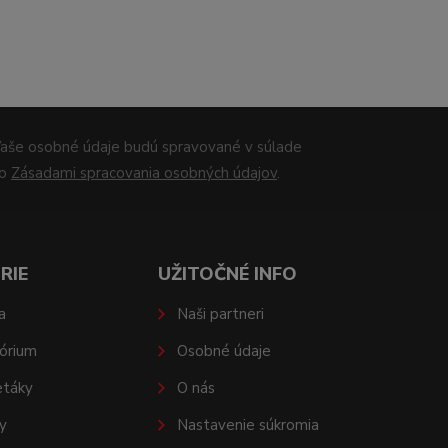
aše osobné údaje budú spravované v súlade
so
Zásadami spracovania osobných údajov
.
RIE
UŽITOČNÉ INFO
a
Naši partneri
órium
Osobné údaje
etáky
O nás
y
Nastavenie súkromia