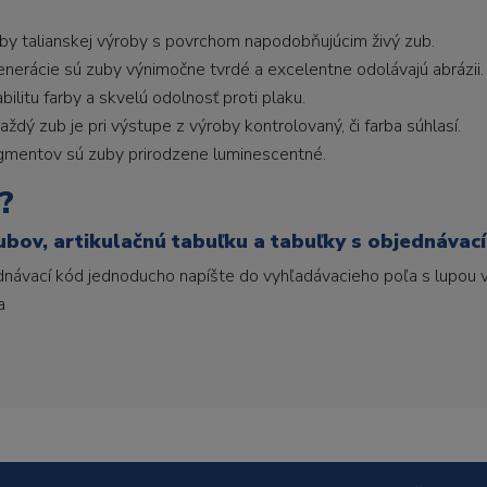
uby talianskej výroby s povrchom napodobňujúcim živý zub.
generácie sú zuby výnimočne tvrdé a excelentne odolávajú abrázii.
litu farby a skvelú odolnosť proti plaku.
ždý zub je pri výstupe z výroby kontrolovaný, či farba súhlasí.
gmentov sú zuby prirodzene luminescentné.
?
ubov, artikulačnú tabuľku a tabuľky s objednávac
ednávací kód jednoducho napíšte do vyhľadávacieho poľa s lupou v
a