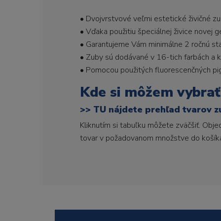
• Dvojvrstvové veľmi estetické živičné z
• Vďaka použitiu špeciálnej živice novej 
• Garantujeme Vám minimálne 2 ročnú stabi
• Zuby sú dodávané v 16-tich farbách a ka
• Pomocou použitých fluorescenčných pi
Kde si môžem vybrať
>>
TU nájdete prehľad tvarov z
Kliknutím si tabuľku môžete zväčšiť. Obj
tovar v požadovanom množstve do košík