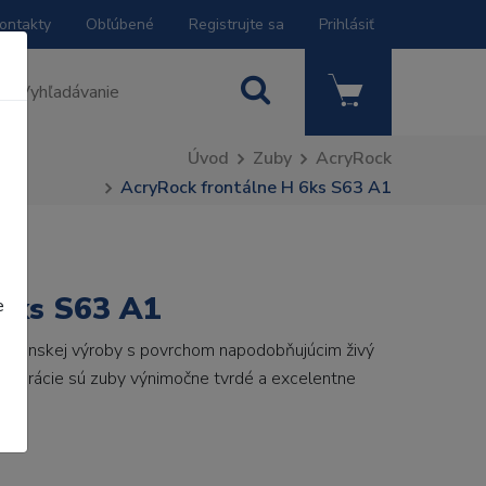
ontakty
Obľúbené
Registrujte sa
Prihlásiť
Úvod
Zuby
AcryRock
AcryRock frontálne H 6ks S63 A1
 6ks S63 A1
e
 talianskej výroby s povrchom napodobňujúcim živý
 generácie sú zuby výnimočne tvrdé a excelentne