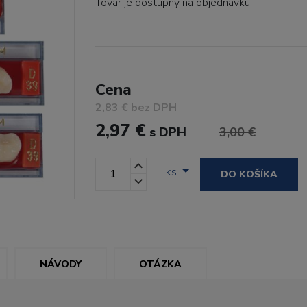
Tovar je dostupný
na objednávku
Cena
2,83 € bez DPH
2,97 €
s DPH
3,00 €
ks
DO KOŠÍKA
NÁVODY
OTÁZKA