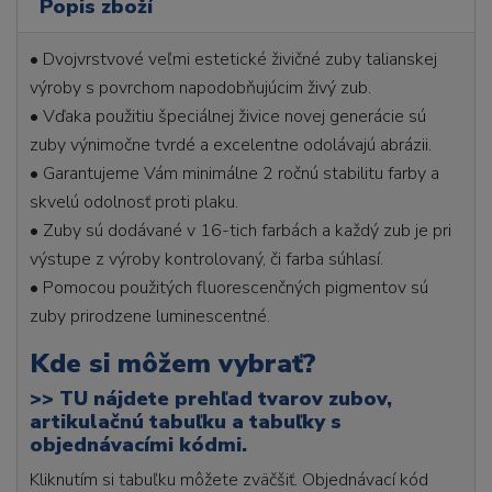
Popis zboží
• Dvojvrstvové veľmi estetické živičné zuby talianskej
výroby s povrchom napodobňujúcim živý zub.
• Vďaka použitiu špeciálnej živice novej generácie sú
zuby výnimočne tvrdé a excelentne odolávajú abrázii.
• Garantujeme Vám minimálne 2 ročnú stabilitu farby a
skvelú odolnosť proti plaku.
• Zuby sú dodávané v 16-tich farbách a každý zub je pri
výstupe z výroby kontrolovaný, či farba súhlasí.
• Pomocou použitých fluorescenčných pigmentov sú
zuby prirodzene luminescentné.
Kde si môžem vybrať?
>>
TU nájdete prehľad tvarov zubov,
artikulačnú tabuľku a tabuľky s
objednávacími kódmi.
Kliknutím si tabuľku môžete zväčšiť. Objednávací kód