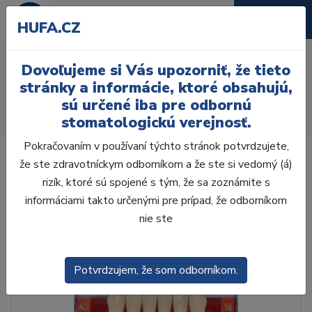
HUFA.CZ
AcryRock 1x28 S32-I42-
Dovoľujeme si Vás upozorniť, že tieto
D44, B4
stránky a informácie, ktoré obsahujú,
sú určené iba pre odbornú
Úvod
Zuby
AcryRock
stomatologickú verejnosť.
AcryRock 1x28 S32-I42-D44, B4
Pokračovaním v používaní týchto stránok potvrdzujete,
že ste zdravotníckym odborníkom a že ste si vedomý (á)
rizík, ktoré sú spojené s tým, že sa zoznámite s
informáciami takto určenými pre prípad, že odborníkom
nie ste
Potvrdzujem, že som odborníkom.