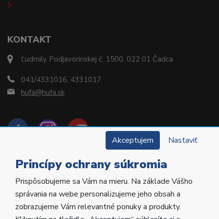
KONTAKT
Ľudmily Podjavorinskej č. 1500, 022 01 Čadca
041/4331016, 4331017
hufa@hufa.sk
Akceptujem
Nastaviť
Princípy ochrany súkromia
Prispôsobujeme sa Vám na mieru. Na základe Vášho
Copyright © 2022 Hu-Fa Dental a.s. Všetky práva
správania na webe personalizujeme jeho obsah a
vyhradené.
zobrazujeme Vám relevantné ponuky a produkty.