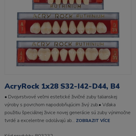
AcryRock 1x28 S32-I42-D44, B4
• Dvojvrstvové veľmi estetické živičné zuby talianskej
výroby s povrchom napodobňujúcim živý zub.• Vďaka
použitiu špeciálnej živice novej generácie sú zuby výnimočne
tvrdé a excelentne odolávajú ab...
ZOBRAZIT VÍCE