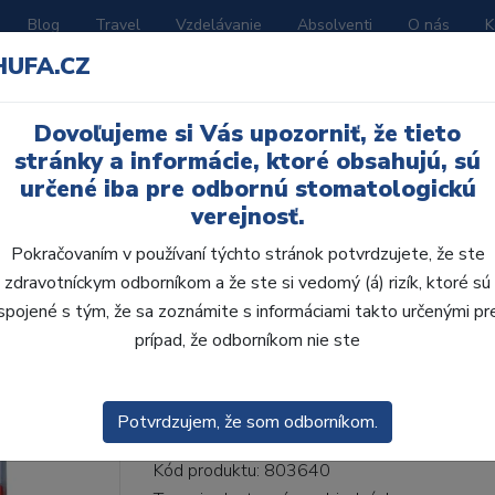
Blog
Travel
Vzdelávanie
Absolventi
O nás
K
HUFA.CZ
BORATÓRIUM
AKČNÉ LETÁKY
KATALÓGY
Dovoľujeme si Vás upozorniť, že tieto
60-I60-D33, A1
stránky a informácie, ktoré obsahujú, sú
určené iba pre odbornú stomatologickú
verejnosť.
Pokračovaním v používaní týchto stránok potvrdzujete, že ste
zdravotníckym odborníkom a že ste si vedomý (á) rizík, ktoré sú
AcryRock 1x28 S60-I6
spojené s tým, že sa zoznámite s informáciami takto určenými pr
prípad, že odborníkom nie ste
• Dvojvrstvové veľmi estetické živičné zuby
zub.• Vďaka použitiu špeciálnej živice novej
odolávajú ab...
ZOBRAZIT VÍCE
Potvrdzujem, že som odborníkom.
Kód produktu: 803640