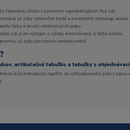
uby talianskej výroby s povrchom napodobňujúcim živý zub.
generácie sú zuby výnimočne tvrdé a excelentne odolávajú abrázii.
litu farby a skvelú odolnosť proti plaku.
ždý zub je pri výstupe z výroby kontrolovaný, či farba súhlasí.
gmentov sú zuby prirodzene luminescentné.
?
ubov, artikulačnú tabuľku a tabuľky s objednávac
ednávací kód jednoducho napíšte do vyhľadávacieho poľa s lupou v
a