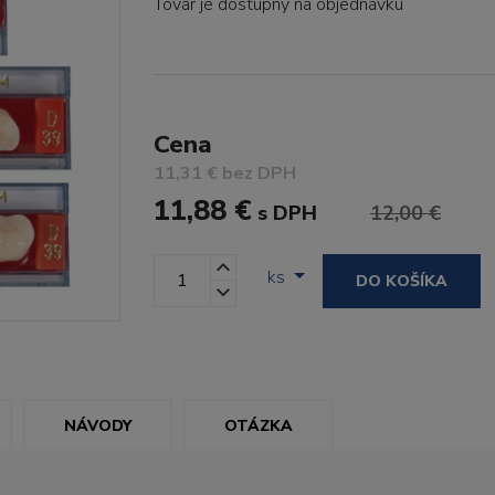
Tovar je dostupný
na objednávku
Cena
11,31 € bez DPH
11,88 €
s DPH
12,00 €
ks
DO KOŠÍKA
NÁVODY
OTÁZKA