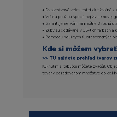
• Dvojvrstvové veľmi estetické živičné z
• Vďaka použitiu špeciálnej živice novej 
• Garantujeme Vám minimálne 2 ročnú stabi
• Zuby sú dodávané v 16-tich farbách a ka
• Pomocou použitých fluorescenčných pi
Kde si môžem vybrať
>>
TU nájdete prehľad tvarov z
Kliknutím si tabuľku môžete zväčšiť. Obj
tovar v požadovanom množstve do košík