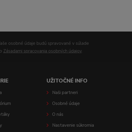
aše osobné údaje budú spravované v súlade
so
Zásadami spracovania osobných údajov
.
RIE
UŽITOČNÉ INFO
a
Naši partneri
órium
Osobné údaje
etáky
O nás
y
Nastavenie súkromia