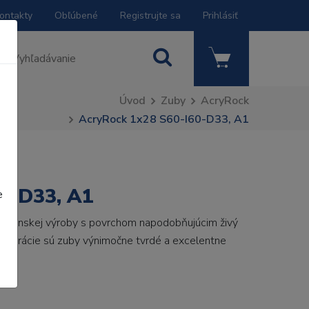
ontakty
Obľúbené
Registrujte sa
Prihlásiť
Úvod
Zuby
AcryRock
AcryRock 1x28 S60-I60-D33, A1
0-D33, A1
e
 talianskej výroby s povrchom napodobňujúcim živý
 generácie sú zuby výnimočne tvrdé a excelentne