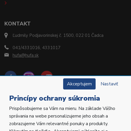
KONTAKT
Ľudmily Podjavorinskej č. 1500, 022 01 Čadca
041/4331016, 4331017
hufa@hufa.sk
Akceptujem
Nastaviť
Princípy ochrany súkromia
Prispôsobujeme sa Vám na mieru. Na základe Vášho
Copyright © 2022 Hu-Fa Dental a.s. Všetky práva
správania na webe personalizujeme jeho obsah a
vyhradené.
zobrazujeme Vám relevantné ponuky a produkty.