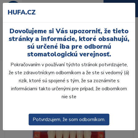
HUFA.CZ
AcryRock 1x28 S15-I38-
Dovoľujeme si Vás upozorniť, že tieto
D37, B3
stránky a informácie, ktoré obsahujú,
sú určené iba pre odbornú
Úvod
Zuby
AcryRock
stomatologickú verejnosť.
AcryRock 1x28 S15-I38-D37, B3
Pokračovaním v používaní týchto stránok potvrdzujete,
že ste zdravotníckym odborníkom a že ste si vedomý (á)
rizík, ktoré sú spojené s tým, že sa zoznámite s
informáciami takto určenými pre prípad, že odborníkom
nie ste
Potvrdzujem, že som odborníkom.