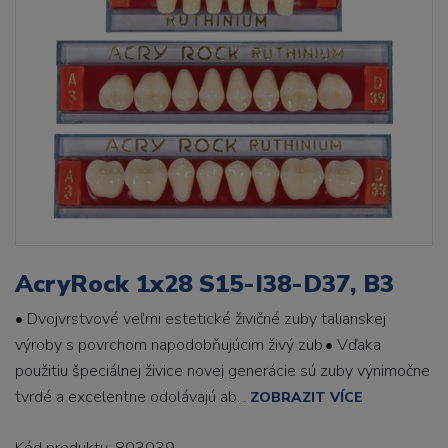
AcryRock 1x28 S15-I38-D37, B3
• Dvojvrstvové veľmi estetické živičné zuby talianskej
výroby s povrchom napodobňujúcim živý zub.• Vďaka
použitiu špeciálnej živice novej generácie sú zuby výnimočne
tvrdé a excelentne odolávajú ab...
ZOBRAZIT VÍCE