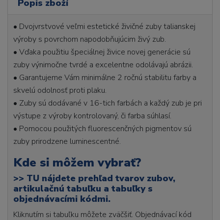
Popis zboží
• Dvojvrstvové veľmi estetické živičné zuby talianskej
výroby s povrchom napodobňujúcim živý zub.
• Vďaka použitiu špeciálnej živice novej generácie sú
zuby výnimočne tvrdé a excelentne odolávajú abrázii.
• Garantujeme Vám minimálne 2 ročnú stabilitu farby a
skvelú odolnosť proti plaku.
• Zuby sú dodávané v 16-tich farbách a každý zub je pri
výstupe z výroby kontrolovaný, či farba súhlasí.
• Pomocou použitých fluorescenčných pigmentov sú
zuby prirodzene luminescentné.
Kde si môžem vybrať?
>>
TU nájdete prehľad tvarov zubov,
artikulačnú tabuľku a tabuľky s
objednávacími kódmi.
Kliknutím si tabuľku môžete zväčšiť. Objednávací kód