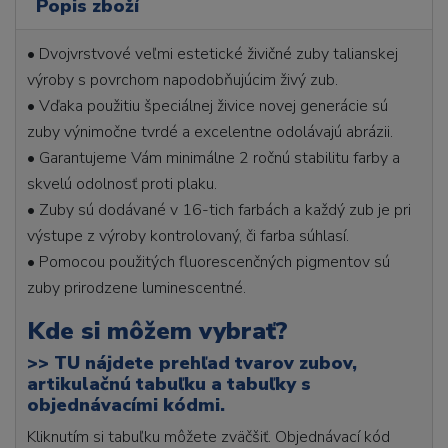
Popis zboží
• Dvojvrstvové veľmi estetické živičné zuby talianskej
výroby s povrchom napodobňujúcim živý zub.
• Vďaka použitiu špeciálnej živice novej generácie sú
zuby výnimočne tvrdé a excelentne odolávajú abrázii.
• Garantujeme Vám minimálne 2 ročnú stabilitu farby a
skvelú odolnosť proti plaku.
• Zuby sú dodávané v 16-tich farbách a každý zub je pri
výstupe z výroby kontrolovaný, či farba súhlasí.
• Pomocou použitých fluorescenčných pigmentov sú
zuby prirodzene luminescentné.
Kde si môžem vybrať?
>>
TU nájdete prehľad tvarov zubov,
artikulačnú tabuľku a tabuľky s
objednávacími kódmi.
Kliknutím si tabuľku môžete zväčšiť. Objednávací kód