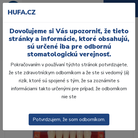
HUFA.CZ
AcryRock 1x28 S32-I42-
Dovoľujeme si Vás upozorniť, že tieto
D39, C2
stránky a informácie, ktoré obsahujú,
sú určené iba pre odbornú
Úvod
Zuby
AcryRock
stomatologickú verejnosť.
AcryRock 1x28 S32-I42-D39, C2
Pokračovaním v používaní týchto stránok potvrdzujete,
že ste zdravotníckym odborníkom a že ste si vedomý (á)
rizík, ktoré sú spojené s tým, že sa zoznámite s
informáciami takto určenými pre prípad, že odborníkom
nie ste
Potvrdzujem, že som odborníkom.