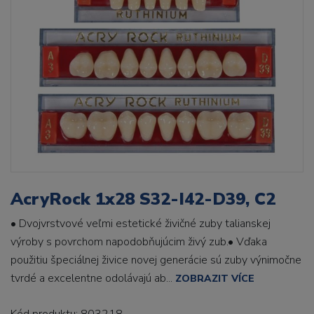
AcryRock 1x28 S32-I42-D39, C2
• Dvojvrstvové veľmi estetické živičné zuby talianskej
výroby s povrchom napodobňujúcim živý zub.• Vďaka
použitiu špeciálnej živice novej generácie sú zuby výnimočne
tvrdé a excelentne odolávajú ab...
ZOBRAZIT VÍCE