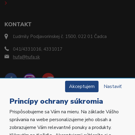
KONTAKT
Ľudmily Podjavorinskej č. 1500, 022 01 Čadca
041/4331016, 4331017
hufa@hufa.sk
Akceptujem
Nastaviť
Princípy ochrany súkromia
Prispôsobujeme sa Vám na mieru. Na základe Vášho
Copyright © 2022 Hu-Fa Dental a.s. Všetky práva
správania na webe personalizujeme jeho obsah a
vyhradené.
zobrazujeme Vám relevantné ponuky a produkty.