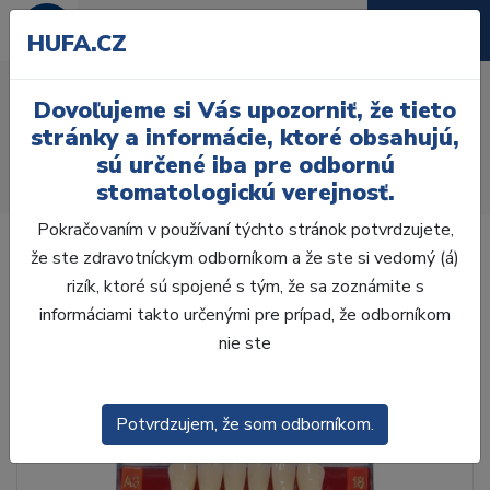
HUFA.CZ
AcryRock frontálne H 6ks
Dovoľujeme si Vás upozorniť, že tieto
S13,C1
stránky a informácie, ktoré obsahujú,
sú určené iba pre odbornú
Úvod
Zuby
AcryRock
stomatologickú verejnosť.
AcryRock frontálne H 6ks S13,C1
Pokračovaním v používaní týchto stránok potvrdzujete,
že ste zdravotníckym odborníkom a že ste si vedomý (á)
rizík, ktoré sú spojené s tým, že sa zoznámite s
informáciami takto určenými pre prípad, že odborníkom
nie ste
Potvrdzujem, že som odborníkom.