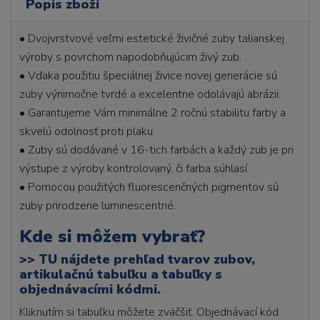
Popis zboží
• Dvojvrstvové veľmi estetické živičné zuby talianskej
výroby s povrchom napodobňujúcim živý zub.
• Vďaka použitiu špeciálnej živice novej generácie sú
zuby výnimočne tvrdé a excelentne odolávajú abrázii.
• Garantujeme Vám minimálne 2 ročnú stabilitu farby a
skvelú odolnosť proti plaku.
• Zuby sú dodávané v 16-tich farbách a každý zub je pri
výstupe z výroby kontrolovaný, či farba súhlasí.
• Pomocou použitých fluorescenčných pigmentov sú
zuby prirodzene luminescentné.
Kde si môžem vybrať?
>>
TU nájdete prehľad tvarov zubov,
artikulačnú tabuľku a tabuľky s
objednávacími kódmi.
Kliknutím si tabuľku môžete zväčšiť. Objednávací kód