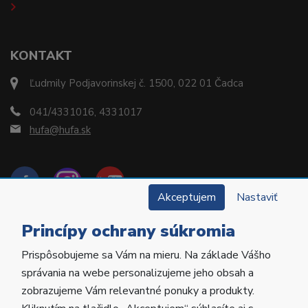
KONTAKT
Ľudmily Podjavorinskej č. 1500, 022 01 Čadca
041/4331016, 4331017
hufa@hufa.sk
Akceptujem
Nastaviť
Princípy ochrany súkromia
Prispôsobujeme sa Vám na mieru. Na základe Vášho
Copyright © 2022 Hu-Fa Dental a.s. Všetky práva
správania na webe personalizujeme jeho obsah a
vyhradené.
zobrazujeme Vám relevantné ponuky a produkty.