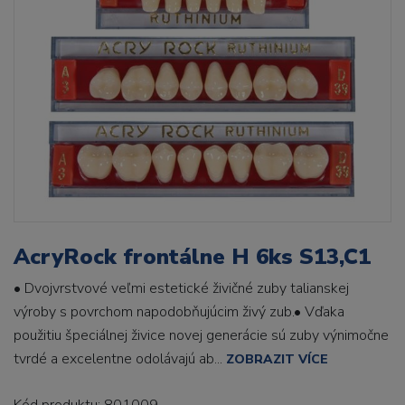
AcryRock frontálne H 6ks S13,C1
• Dvojvrstvové veľmi estetické živičné zuby talianskej
výroby s povrchom napodobňujúcim živý zub.• Vďaka
použitiu špeciálnej živice novej generácie sú zuby výnimočne
tvrdé a excelentne odolávajú ab...
ZOBRAZIT VÍCE