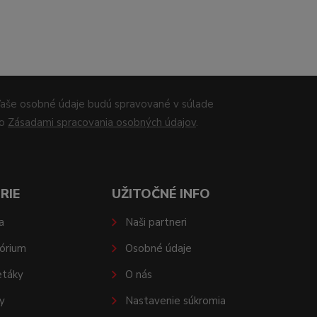
aše osobné údaje budú spravované v súlade
so
Zásadami spracovania osobných údajov
.
RIE
UŽITOČNÉ INFO
a
Naši partneri
órium
Osobné údaje
etáky
O nás
y
Nastavenie súkromia