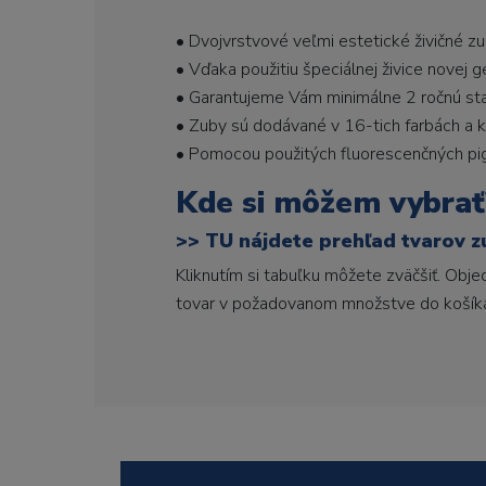
• Dvojvrstvové veľmi estetické živičné z
• Vďaka použitiu špeciálnej živice novej 
• Garantujeme Vám minimálne 2 ročnú stabi
• Zuby sú dodávané v 16-tich farbách a ka
• Pomocou použitých fluorescenčných pi
Kde si môžem vybrať
>>
TU nájdete prehľad tvarov z
Kliknutím si tabuľku môžete zväčšiť. Obj
tovar v požadovanom množstve do košík