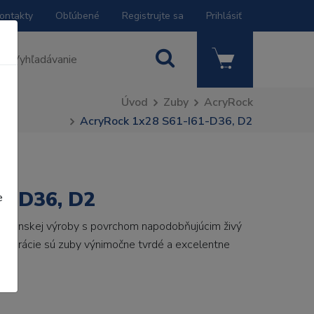
ontakty
Obľúbené
Registrujte sa
Prihlásiť
Úvod
Zuby
AcryRock
AcryRock 1x28 S61-I61-D36, D2
1-D36, D2
e
 talianskej výroby s povrchom napodobňujúcim živý
 generácie sú zuby výnimočne tvrdé a excelentne