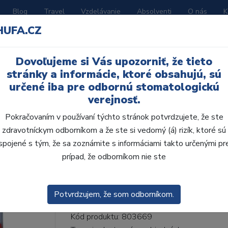
Blog
Travel
Vzdelávanie
Absolventi
O nás
K
HUFA.CZ
BORATÓRIUM
AKČNÉ LETÁKY
KATALÓGY
Dovoľujeme si Vás upozorniť, že tieto
61-I61-D36, D2
stránky a informácie, ktoré obsahujú, sú
určené iba pre odbornú stomatologickú
verejnosť.
Pokračovaním v používaní týchto stránok potvrdzujete, že ste
zdravotníckym odborníkom a že ste si vedomý (á) rizík, ktoré sú
AcryRock 1x28 S61-I6
spojené s tým, že sa zoznámite s informáciami takto určenými pr
prípad, že odborníkom nie ste
• Dvojvrstvové veľmi estetické živičné zuby
zub.• Vďaka použitiu špeciálnej živice novej
odolávajú ab...
ZOBRAZIT VÍCE
Potvrdzujem, že som odborníkom.
Kód produktu: 803669