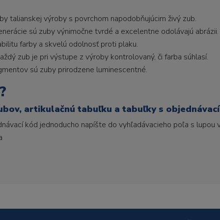
uby talianskej výroby s povrchom napodobňujúcim živý zub.
generácie sú zuby výnimočne tvrdé a excelentne odolávajú abrázii.
litu farby a skvelú odolnosť proti plaku.
ždý zub je pri výstupe z výroby kontrolovaný, či farba súhlasí.
gmentov sú zuby prirodzene luminescentné.
?
ubov, artikulačnú tabuľku a tabuľky s objednávac
ednávací kód jednoducho napíšte do vyhľadávacieho poľa s lupou v
a