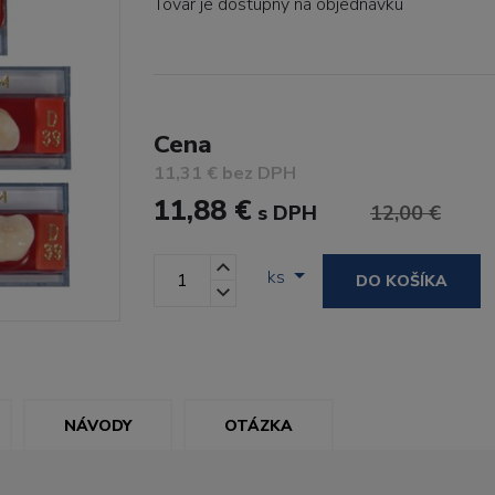
Tovar je dostupný
na objednávku
Cena
11,31 € bez DPH
11,88 €
s DPH
12,00 €
ks
DO KOŠÍKA
NÁVODY
OTÁZKA