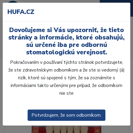
HUFA.CZ
AcryRock frontální D 6 ks
Dovoľujeme si Vás upozorniť, že tieto
I40, D3
stránky a informácie, ktoré obsahujú,
sú určené iba pre odbornú
Úvod
Zuby
AcryRock
stomatologickú verejnosť.
AcryRock frontálne D 6 ks I40, D3
Pokračovaním v používaní týchto stránok potvrdzujete,
že ste zdravotníckym odborníkom a že ste si vedomý (á)
rizík, ktoré sú spojené s tým, že sa zoznámite s
informáciami takto určenými pre prípad, že odborníkom
nie ste
Potvrdzujem, že som odborníkom.