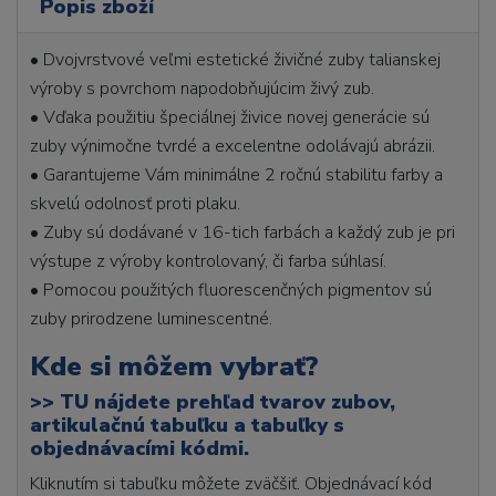
Popis zboží
• Dvojvrstvové veľmi estetické živičné zuby talianskej
výroby s povrchom napodobňujúcim živý zub.
• Vďaka použitiu špeciálnej živice novej generácie sú
zuby výnimočne tvrdé a excelentne odolávajú abrázii.
• Garantujeme Vám minimálne 2 ročnú stabilitu farby a
skvelú odolnosť proti plaku.
• Zuby sú dodávané v 16-tich farbách a každý zub je pri
výstupe z výroby kontrolovaný, či farba súhlasí.
• Pomocou použitých fluorescenčných pigmentov sú
zuby prirodzene luminescentné.
Kde si môžem vybrať?
>>
TU nájdete prehľad tvarov zubov,
artikulačnú tabuľku a tabuľky s
objednávacími kódmi.
Kliknutím si tabuľku môžete zväčšiť. Objednávací kód