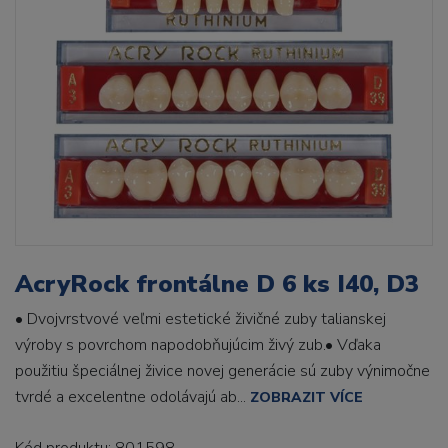
AcryRock frontálne D 6 ks I40, D3
• Dvojvrstvové veľmi estetické živičné zuby talianskej
výroby s povrchom napodobňujúcim živý zub.• Vďaka
použitiu špeciálnej živice novej generácie sú zuby výnimočne
tvrdé a excelentne odolávajú ab...
ZOBRAZIT VÍCE