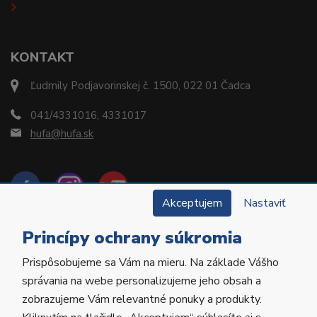
KONTAKT
Ľudmily Podjavorinskej č. 1500, 022 01 Čadca
041/4331016, 4331017
hufa@hufa.sk
Akceptujem
Nastaviť
Princípy ochrany súkromia
Prispôsobujeme sa Vám na mieru. Na základe Vášho
Copyright © 2022 Hu-Fa Dental a.s. Všetky práva
správania na webe personalizujeme jeho obsah a
vyhradené.
zobrazujeme Vám relevantné ponuky a produkty.