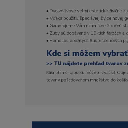
• Dvojvrstvové veľmi estetické živičné z
• Vďaka použitiu špeciálnej živice novej 
• Garantujeme Vám minimálne 2 ročnú stabi
• Zuby sú dodávané v 16-tich farbách a ka
• Pomocou použitých fluorescenčných pi
Kde si môžem vybrať
>>
TU nájdete prehľad tvarov z
Kliknutím si tabuľku môžete zväčšiť. Obj
tovar v požadovanom množstve do košík