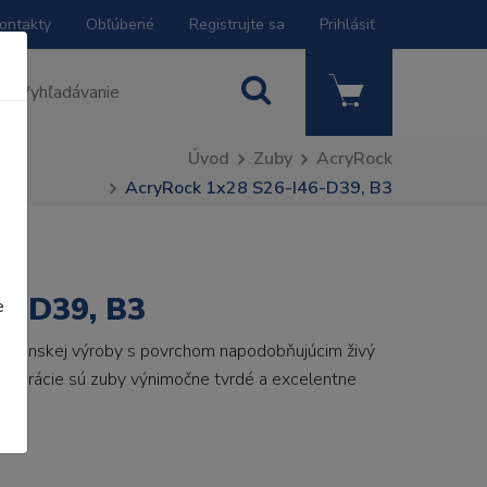
ontakty
Obľúbené
Registrujte sa
Prihlásiť
Úvod
Zuby
AcryRock
AcryRock 1x28 S26-I46-D39, B3
6-D39, B3
e
 talianskej výroby s povrchom napodobňujúcim živý
 generácie sú zuby výnimočne tvrdé a excelentne