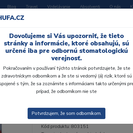
Blog
Travel
Vzdelávanie
Absolventi
O nás
K
HUFA.CZ
BORATÓRIUM
AKČNÉ LETÁKY
KATALÓGY
Dovoľujeme si Vás upozorniť, že tieto
26-I46-D39, B3
stránky a informácie, ktoré obsahujú, sú
určené iba pre odbornú stomatologickú
verejnosť.
Pokračovaním v používaní týchto stránok potvrdzujete, že ste
zdravotníckym odborníkom a že ste si vedomý (á) rizík, ktoré sú
AcryRock 1x28 S26-I4
spojené s tým, že sa zoznámite s informáciami takto určenými pr
prípad, že odborníkom nie ste
• Dvojvrstvové veľmi estetické živičné zuby
zub.• Vďaka použitiu špeciálnej živice novej
odolávajú ab...
ZOBRAZIT VÍCE
Potvrdzujem, že som odborníkom.
Kód produktu: 803151