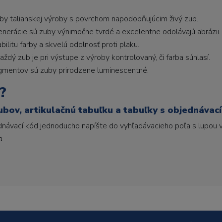
uby talianskej výroby s povrchom napodobňujúcim živý zub.
generácie sú zuby výnimočne tvrdé a excelentne odolávajú abrázii.
litu farby a skvelú odolnosť proti plaku.
ždý zub je pri výstupe z výroby kontrolovaný, či farba súhlasí.
gmentov sú zuby prirodzene luminescentné.
?
ubov, artikulačnú tabuľku a tabuľky s objednávac
ednávací kód jednoducho napíšte do vyhľadávacieho poľa s lupou v
a