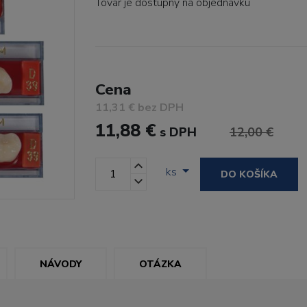
Tovar je dostupný
na objednávku
Cena
11,31 € bez DPH
11,88 €
s DPH
12,00 €
ks
DO KOŠÍKA
NÁVODY
OTÁZKA