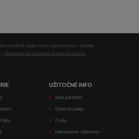
aše osobné údaje budú spravované v súlade
so
Zásadami spracovania osobných údajov
.
RIE
UŽITOČNÉ INFO
a
Naši partneri
órium
Osobné údaje
etáky
O nás
y
Nastavenie súkromia