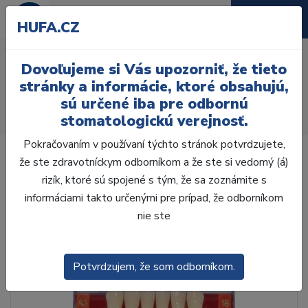
HUFA.CZ
AcryRock 1x28 S32-I42-
Dovoľujeme si Vás upozorniť, že tieto
D44, C4
stránky a informácie, ktoré obsahujú,
sú určené iba pre odbornú
Úvod
Zuby
AcryRock
stomatologickú verejnosť.
AcryRock 1x28 S32-I42-D44, C4
Pokračovaním v používaní týchto stránok potvrdzujete,
že ste zdravotníckym odborníkom a že ste si vedomý (á)
rizík, ktoré sú spojené s tým, že sa zoznámite s
informáciami takto určenými pre prípad, že odborníkom
nie ste
Potvrdzujem, že som odborníkom.