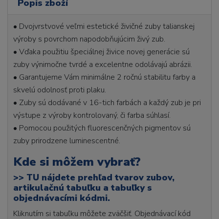
Popis zboží
• Dvojvrstvové veľmi estetické živičné zuby talianskej
výroby s povrchom napodobňujúcim živý zub.
• Vďaka použitiu špeciálnej živice novej generácie sú
zuby výnimočne tvrdé a excelentne odolávajú abrázii.
• Garantujeme Vám minimálne 2 ročnú stabilitu farby a
skvelú odolnosť proti plaku.
• Zuby sú dodávané v 16-tich farbách a každý zub je pri
výstupe z výroby kontrolovaný, či farba súhlasí.
• Pomocou použitých fluorescenčných pigmentov sú
zuby prirodzene luminescentné.
Kde si môžem vybrať?
>>
TU nájdete prehľad tvarov zubov,
artikulačnú tabuľku a tabuľky s
objednávacími kódmi.
Kliknutím si tabuľku môžete zväčšiť. Objednávací kód