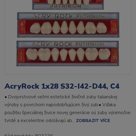
AcryRock 1x28 S32-I42-D44, C4
• Dvojvrstvové veľmi estetické živičné zuby talianskej
výroby s povrchom napodobňujúcim živý zub.• Vďaka
použitiu špeciálnej živice novej generácie sú zuby výnimočne
tvrdé a excelentne odolávajú ab...
ZOBRAZIT VÍCE