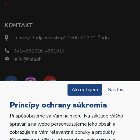
KONTAKT
Ľudmily Podjavorinskej č. 1500, 022 01 Čadca
041/4331016, 4331017
hufa@hufa.sk
Akceptujem
Nastaviť
Princípy ochrany súkromia
Prispôsobujeme sa Vám na mieru. Na základe Vášho
Copyright © 2022 Hu-Fa Dental a.s. Všetky práva
správania na webe personalizujeme jeho obsah a
vyhradené.
zobrazujeme Vám relevantné ponuky a produkty.