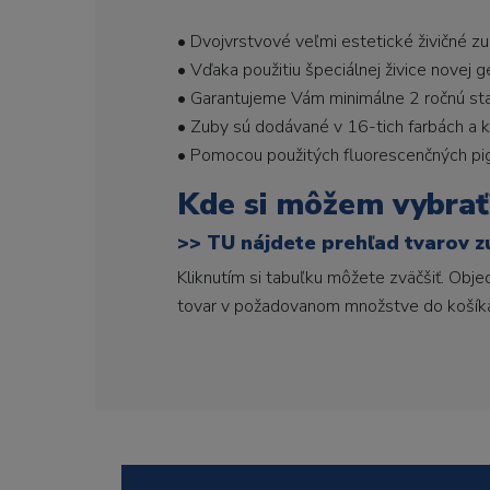
• Dvojvrstvové veľmi estetické živičné z
• Vďaka použitiu špeciálnej živice novej 
• Garantujeme Vám minimálne 2 ročnú stabi
• Zuby sú dodávané v 16-tich farbách a ka
• Pomocou použitých fluorescenčných pi
Kde si môžem vybrať
>>
TU nájdete prehľad tvarov z
Kliknutím si tabuľku môžete zväčšiť. Obj
tovar v požadovanom množstve do košík