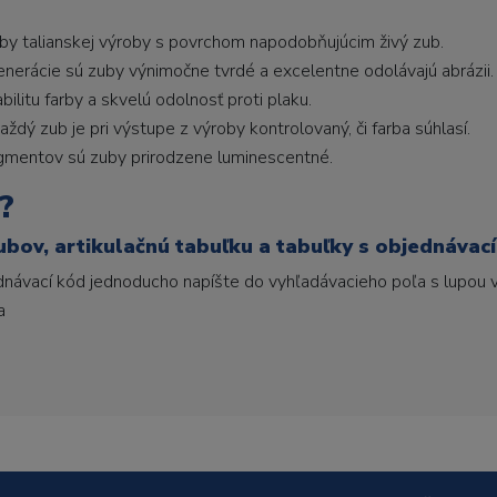
uby talianskej výroby s povrchom napodobňujúcim živý zub.
generácie sú zuby výnimočne tvrdé a excelentne odolávajú abrázii.
litu farby a skvelú odolnosť proti plaku.
ždý zub je pri výstupe z výroby kontrolovaný, či farba súhlasí.
gmentov sú zuby prirodzene luminescentné.
?
ubov, artikulačnú tabuľku a tabuľky s objednávac
ednávací kód jednoducho napíšte do vyhľadávacieho poľa s lupou v
a