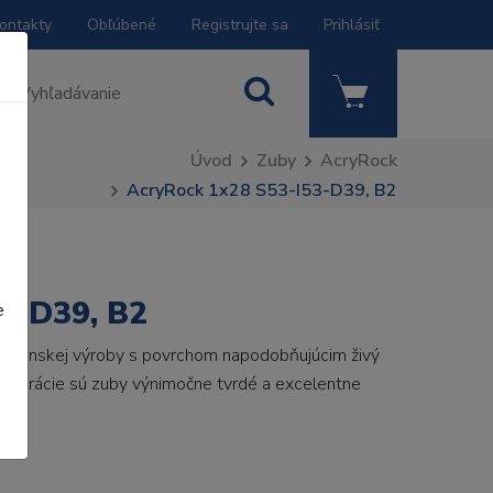
ontakty
Obľúbené
Registrujte sa
Prihlásiť
Úvod
Zuby
AcryRock
AcryRock 1x28 S53-I53-D39, B2
3-D39, B2
e
 talianskej výroby s povrchom napodobňujúcim živý
 generácie sú zuby výnimočne tvrdé a excelentne