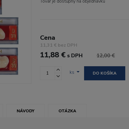
Tovar je dostupný
na objednávku
Cena
11,31 € bez DPH
11,88 €
s DPH
12,00 €
ks
DO KOŠÍKA
NÁVODY
OTÁZKA