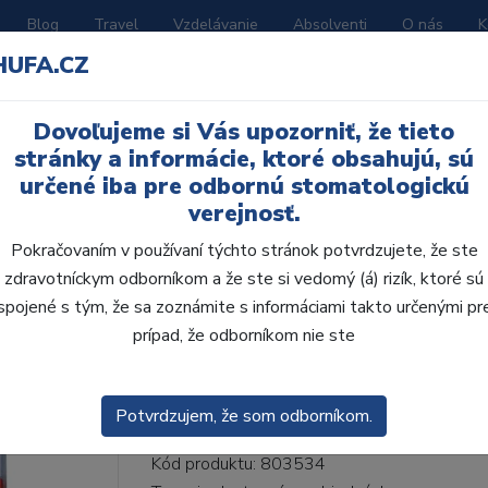
Blog
Travel
Vzdelávanie
Absolventi
O nás
K
HUFA.CZ
BORATÓRIUM
AKČNÉ LETÁKY
KATALÓGY
Dovoľujeme si Vás upozorniť, že tieto
53-I53-D39, B2
stránky a informácie, ktoré obsahujú, sú
určené iba pre odbornú stomatologickú
verejnosť.
Pokračovaním v používaní týchto stránok potvrdzujete, že ste
zdravotníckym odborníkom a že ste si vedomý (á) rizík, ktoré sú
AcryRock 1x28 S53-I5
spojené s tým, že sa zoznámite s informáciami takto určenými pr
prípad, že odborníkom nie ste
• Dvojvrstvové veľmi estetické živičné zuby
zub.• Vďaka použitiu špeciálnej živice novej
odolávajú ab...
ZOBRAZIT VÍCE
Potvrdzujem, že som odborníkom.
Kód produktu: 803534