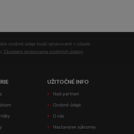
aše osobné údaje budú spravované v súlade
so
Zásadami spracovania osobných údajov
.
RIE
UŽITOČNÉ INFO
a
Naši partneri
órium
Osobné údaje
etáky
O nás
y
Nastavenie súkromia