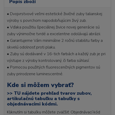
Popis zboží
• Dvojvrstvové veľmi estetické živičné zuby talianskej
výroby s povrchom napodobňujúcim živý zub.
• Vďaka použitiu špeciálnej živice novej generácie sú
zuby výnimočne tvrdé a excelentne odolávajú abrázii.
• Garantujeme Vám minimálne 2 ročnú stabilitu farby a
skvelú odolnosť proti plaku.
• Zuby sú dodávané v 16-tich farbách a každý zub je pri
výstupe z výroby kontrolovaný, či farba súhlasí.
• Pomocou použitých fluorescenčných pigmentov sú
zuby prirodzene luminescentné.
Kde si môžem vybrať?
>>
TU nájdete prehľad tvarov zubov,
artikulačnú tabuľku a tabuľky s
objednávacími kódmi.
Kliknutím si tabuľku môžete zväčšiť. Objednávací kód