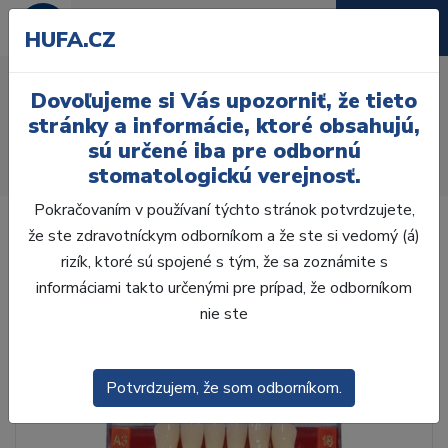
HUFA.CZ
AcryRock 1x28 S38-I38-
Dovoľujeme si Vás upozorniť, že tieto
D43, C3
stránky a informácie, ktoré obsahujú,
sú určené iba pre odbornú
Úvod
Zuby
AcryRock
stomatologickú verejnosť.
AcryRock 1x28 S38-I38-D43, C3
Pokračovaním v používaní týchto stránok potvrdzujete,
že ste zdravotníckym odborníkom a že ste si vedomý (á)
rizík, ktoré sú spojené s tým, že sa zoznámite s
informáciami takto určenými pre prípad, že odborníkom
nie ste
Potvrdzujem, že som odborníkom.