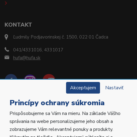
KONTAKT
Ľudmily Podjavorinskej č. 1500, 022 01 Čadca
041/4331016, 4331017
hufa@hufa.sk
Akceptujem
Nastaviť
Princípy ochrany súkromia
Prispôsobujeme sa Vám na mieru. Na základe Vášho
Copyright © 2022 Hu-Fa Dental a.s. Všetky práva
správania na webe personalizujeme jeho obsah a
vyhradené.
zobrazujeme Vám relevantné ponuky a produkty.