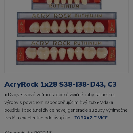
AcryRock 1x28 S38-I38-D43, C3
• Dvojvrstvové veľmi estetické živičné zuby talianskej
výroby s povrchom napodobňujúcim živý zub.• Vďaka
použitiu špeciálnej živice novej generácie sú zuby výnimočne
tvrdé a excelentne odolávajú ab...
ZOBRAZIT VÍCE