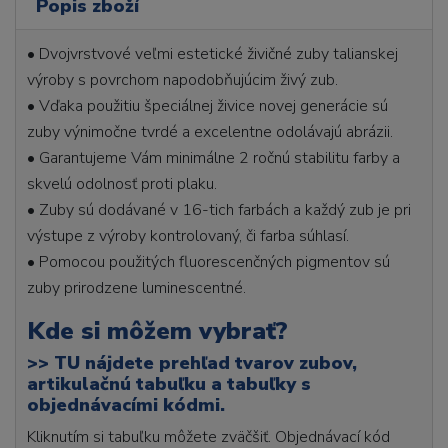
Popis zboží
• Dvojvrstvové veľmi estetické živičné zuby talianskej
výroby s povrchom napodobňujúcim živý zub.
• Vďaka použitiu špeciálnej živice novej generácie sú
zuby výnimočne tvrdé a excelentne odolávajú abrázii.
• Garantujeme Vám minimálne 2 ročnú stabilitu farby a
skvelú odolnosť proti plaku.
• Zuby sú dodávané v 16-tich farbách a každý zub je pri
výstupe z výroby kontrolovaný, či farba súhlasí.
• Pomocou použitých fluorescenčných pigmentov sú
zuby prirodzene luminescentné.
Kde si môžem vybrať?
>>
TU nájdete prehľad tvarov zubov,
artikulačnú tabuľku a tabuľky s
objednávacími kódmi.
Kliknutím si tabuľku môžete zväčšiť. Objednávací kód