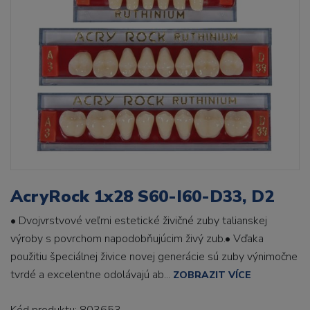
AcryRock 1x28 S60-I60-D33, D2
• Dvojvrstvové veľmi estetické živičné zuby talianskej
výroby s povrchom napodobňujúcim živý zub.• Vďaka
použitiu špeciálnej živice novej generácie sú zuby výnimočne
tvrdé a excelentne odolávajú ab...
ZOBRAZIT VÍCE