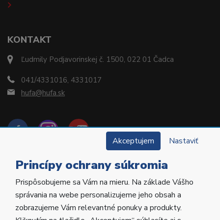
KONTAKT
Ľudmily Podjavorinskej č. 1500, 022 01 Čadca
041/4331016, 4331017
hufa@hufa.sk
Akceptujem
Nastaviť
Princípy ochrany súkromia
Prispôsobujeme sa Vám na mieru. Na základe Vášho
Copyright © 2022 Hu-Fa Dental a.s. Všetky práva
správania na webe personalizujeme jeho obsah a
vyhradené.
zobrazujeme Vám relevantné ponuky a produkty.