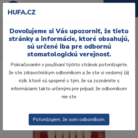
HUFA.CZ
AcryRock 1x28 S60-I60-
Dovoľujeme si Vás upozorniť, že tieto
D33, D2
stránky a informácie, ktoré obsahujú,
sú určené iba pre odbornú
Úvod
Zuby
AcryRock
stomatologickú verejnosť.
AcryRock 1x28 S60-I60-D33, D2
Pokračovaním v používaní týchto stránok potvrdzujete,
že ste zdravotníckym odborníkom a že ste si vedomý (á)
rizík, ktoré sú spojené s tým, že sa zoznámite s
informáciami takto určenými pre prípad, že odborníkom
nie ste
Potvrdzujem, že som odborníkom.