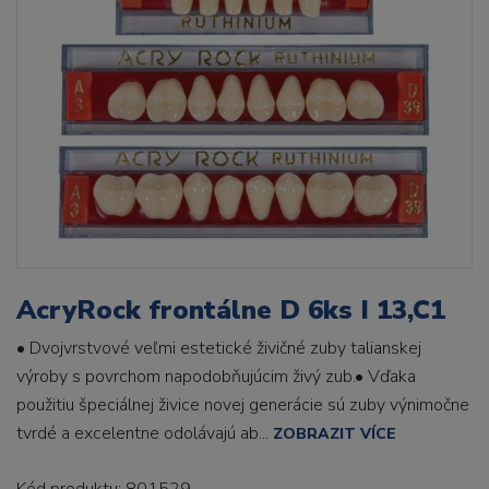
AcryRock frontálne D 6ks I 13,C1
• Dvojvrstvové veľmi estetické živičné zuby talianskej
výroby s povrchom napodobňujúcim živý zub.• Vďaka
použitiu špeciálnej živice novej generácie sú zuby výnimočne
tvrdé a excelentne odolávajú ab...
ZOBRAZIT VÍCE