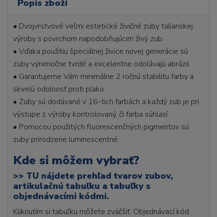
Popis zboží
• Dvojvrstvové veľmi estetické živičné zuby talianskej
výroby s povrchom napodobňujúcim živý zub.
• Vďaka použitiu špeciálnej živice novej generácie sú
zuby výnimočne tvrdé a excelentne odolávajú abrázii.
• Garantujeme Vám minimálne 2 ročnú stabilitu farby a
skvelú odolnosť proti plaku.
• Zuby sú dodávané v 16-tich farbách a každý zub je pri
výstupe z výroby kontrolovaný, či farba súhlasí.
• Pomocou použitých fluorescenčných pigmentov sú
zuby prirodzene luminescentné.
Kde si môžem vybrať?
>>
TU nájdete prehľad tvarov zubov,
artikulačnú tabuľku a tabuľky s
objednávacími kódmi.
Kliknutím si tabuľku môžete zväčšiť. Objednávací kód