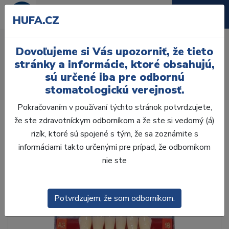
HUFA.CZ
AcryRock frontálne D 6ks
Dovoľujeme si Vás upozorniť, že tieto
I 13,C1
stránky a informácie, ktoré obsahujú,
sú určené iba pre odbornú
Úvod
Zuby
AcryRock
stomatologickú verejnosť.
AcryRock frontálne D 6ks I 13,C1
Pokračovaním v používaní týchto stránok potvrdzujete,
že ste zdravotníckym odborníkom a že ste si vedomý (á)
rizík, ktoré sú spojené s tým, že sa zoznámite s
informáciami takto určenými pre prípad, že odborníkom
nie ste
Potvrdzujem, že som odborníkom.