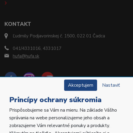
KONTAKT
Ľudmily Podjavorinskej č. 1500, 022 01 Čadca
041/4331016, 4331017
hufa@hufa.sk
Akceptujem
Nastaviť
Princípy ochrany súkromia
Prispôsobujeme sa Vám na mieru. Na základe Vášho
Copyright © 2022 Hu-Fa Dental a.s. Všetky práva
správania na webe personalizujeme jeho obsah a
vyhradené.
zobrazujeme Vám relevantné ponuky a produkty.