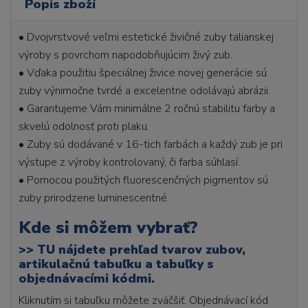
Popis zboží
• Dvojvrstvové veľmi estetické živičné zuby talianskej
výroby s povrchom napodobňujúcim živý zub.
• Vďaka použitiu špeciálnej živice novej generácie sú
zuby výnimočne tvrdé a excelentne odolávajú abrázii.
• Garantujeme Vám minimálne 2 ročnú stabilitu farby a
skvelú odolnosť proti plaku.
• Zuby sú dodávané v 16-tich farbách a každý zub je pri
výstupe z výroby kontrolovaný, či farba súhlasí.
• Pomocou použitých fluorescenčných pigmentov sú
zuby prirodzene luminescentné.
Kde si môžem vybrať?
>>
TU nájdete prehľad tvarov zubov,
artikulačnú tabuľku a tabuľky s
objednávacími kódmi.
Kliknutím si tabuľku môžete zväčšiť. Objednávací kód