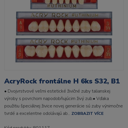
AcryRock frontálne H 6ks S32, B1
• Dvojvrstvové veľmi estetické živičné zuby talianskej
výroby s povrchom napodobňujúcim živý zub.• Vďaka
použitiu špeciálnej živice novej generácie sú zuby výnimočne
tvrdé a excelentne odolávajú ab...
ZOBRAZIT VÍCE