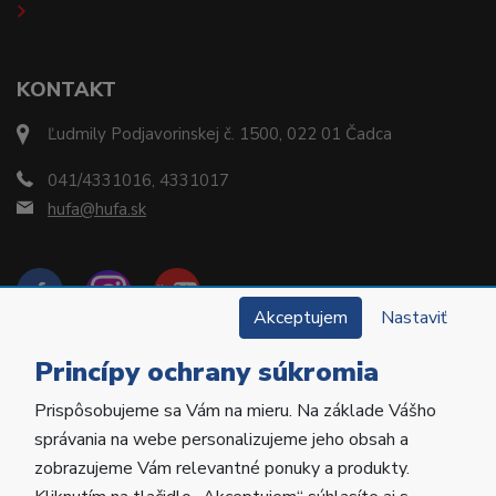
KONTAKT
Ľudmily Podjavorinskej č. 1500, 022 01 Čadca
041/4331016, 4331017
hufa@hufa.sk
Akceptujem
Nastaviť
Princípy ochrany súkromia
Prispôsobujeme sa Vám na mieru. Na základe Vášho
Copyright © 2022 Hu-Fa Dental a.s. Všetky práva
správania na webe personalizujeme jeho obsah a
vyhradené.
zobrazujeme Vám relevantné ponuky a produkty.