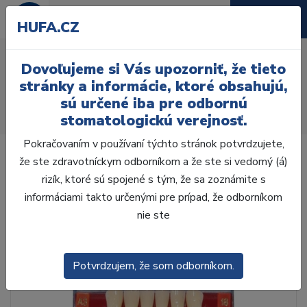
HUFA.CZ
AcryRock frontálne H 6ks
Dovoľujeme si Vás upozorniť, že tieto
S32, B1
stránky a informácie, ktoré obsahujú,
sú určené iba pre odbornú
Úvod
Zuby
AcryRock
stomatologickú verejnosť.
AcryRock frontálne H 6ks S32, B1
Pokračovaním v používaní týchto stránok potvrdzujete,
že ste zdravotníckym odborníkom a že ste si vedomý (á)
rizík, ktoré sú spojené s tým, že sa zoznámite s
informáciami takto určenými pre prípad, že odborníkom
nie ste
Potvrdzujem, že som odborníkom.