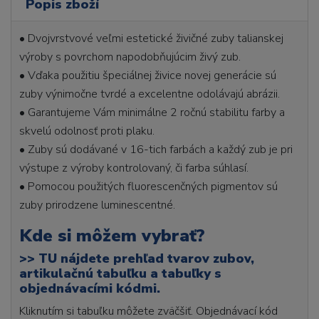
Popis zboží
• Dvojvrstvové veľmi estetické živičné zuby talianskej
výroby s povrchom napodobňujúcim živý zub.
• Vďaka použitiu špeciálnej živice novej generácie sú
zuby výnimočne tvrdé a excelentne odolávajú abrázii.
• Garantujeme Vám minimálne 2 ročnú stabilitu farby a
skvelú odolnosť proti plaku.
• Zuby sú dodávané v 16-tich farbách a každý zub je pri
výstupe z výroby kontrolovaný, či farba súhlasí.
• Pomocou použitých fluorescenčných pigmentov sú
zuby prirodzene luminescentné.
Kde si môžem vybrať?
>>
TU nájdete prehľad tvarov zubov,
artikulačnú tabuľku a tabuľky s
objednávacími kódmi.
Kliknutím si tabuľku môžete zväčšiť. Objednávací kód