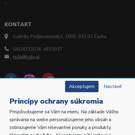
KONTAKT
Ľudmily Podjavorinskej č. 1500, 022 01 Čadca
041/4331016, 4331017
hufa@hufa.sk
Akceptujem
Nastaviť
Princípy ochrany súkromia
Prispôsobujeme sa Vám na mieru. Na základe Vášho
Copyright © 2022 Hu-Fa Dental a.s. Všetky práva
správania na webe personalizujeme jeho obsah a
vyhradené.
zobrazujeme Vám relevantné ponuky a produkty.