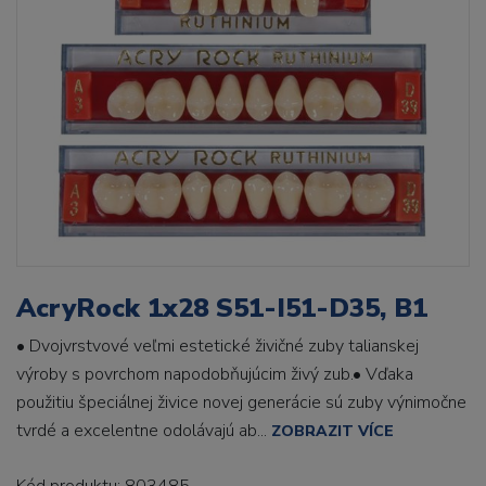
AcryRock 1x28 S51-I51-D35, B1
• Dvojvrstvové veľmi estetické živičné zuby talianskej
výroby s povrchom napodobňujúcim živý zub.• Vďaka
použitiu špeciálnej živice novej generácie sú zuby výnimočne
tvrdé a excelentne odolávajú ab...
ZOBRAZIT VÍCE