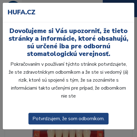
HUFA.CZ
AcryRock 1x28 S51-I51-
Dovoľujeme si Vás upozorniť, že tieto
D35, B1
stránky a informácie, ktoré obsahujú,
sú určené iba pre odbornú
Úvod
Zuby
AcryRock
stomatologickú verejnosť.
AcryRock 1x28 S51-I51-D35, B1
Pokračovaním v používaní týchto stránok potvrdzujete,
že ste zdravotníckym odborníkom a že ste si vedomý (á)
rizík, ktoré sú spojené s tým, že sa zoznámite s
informáciami takto určenými pre prípad, že odborníkom
nie ste
Potvrdzujem, že som odborníkom.