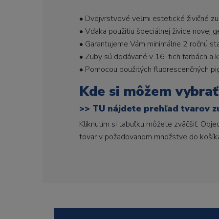
• Dvojvrstvové veľmi estetické živičné z
• Vďaka použitiu špeciálnej živice novej 
• Garantujeme Vám minimálne 2 ročnú stabi
• Zuby sú dodávané v 16-tich farbách a ka
• Pomocou použitých fluorescenčných pi
Kde si môžem vybrať
>>
TU nájdete prehľad tvarov z
Kliknutím si tabuľku môžete zväčšiť. Obj
tovar v požadovanom množstve do košík