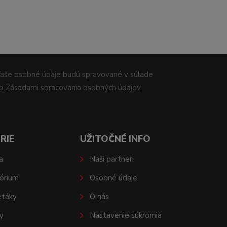
aše osobné údaje budú spravované v súlade
so
Zásadami spracovania osobných údajov
.
RIE
UŽITOČNÉ INFO
a
Naši partneri
órium
Osobné údaje
etáky
O nás
y
Nastavenie súkromia