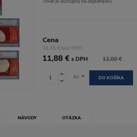
Tovar je dostupný
na objednávku
Cena
11,31 € bez DPH
11,88 €
s DPH
12,00 €
ks
DO KOŠÍKA
NÁVODY
OTÁZKA