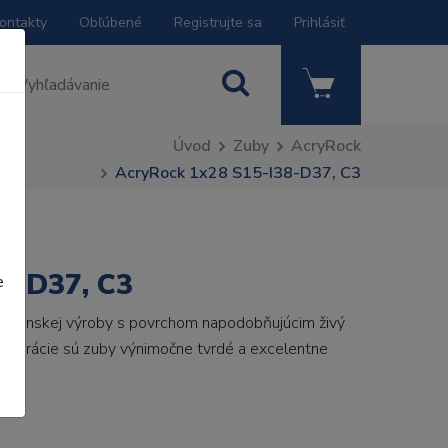
ontakty
Obľúbené
Registrujte sa
Prihlásiť
Úvod
Zuby
AcryRock
AcryRock 1x28 S15-I38-D37, C3
8-D37, C3
e
 talianskej výroby s povrchom napodobňujúcim živý
 generácie sú zuby výnimočne tvrdé a excelentne