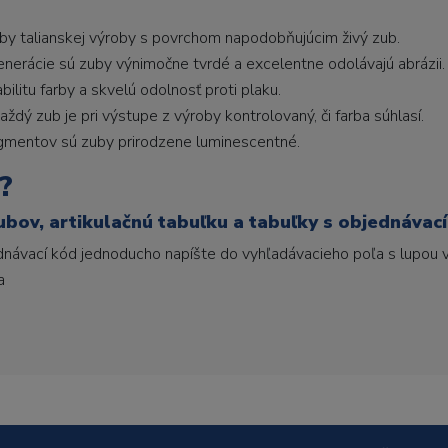
uby talianskej výroby s povrchom napodobňujúcim živý zub.
generácie sú zuby výnimočne tvrdé a excelentne odolávajú abrázii.
litu farby a skvelú odolnosť proti plaku.
ždý zub je pri výstupe z výroby kontrolovaný, či farba súhlasí.
gmentov sú zuby prirodzene luminescentné.
?
ubov, artikulačnú tabuľku a tabuľky s objednávac
ednávací kód jednoducho napíšte do vyhľadávacieho poľa s lupou v
a