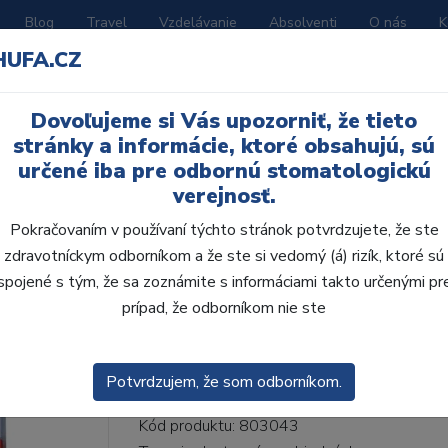
Blog
Travel
Vzdelávanie
Absolventi
O nás
K
HUFA.CZ
BORATÓRIUM
AKČNÉ LETÁKY
KATALÓGY
Dovoľujeme si Vás upozorniť, že tieto
15-I38-D37, C3
stránky a informácie, ktoré obsahujú, sú
určené iba pre odbornú stomatologickú
verejnosť.
Pokračovaním v používaní týchto stránok potvrdzujete, že ste
zdravotníckym odborníkom a že ste si vedomý (á) rizík, ktoré sú
AcryRock 1x28 S15-I3
spojené s tým, že sa zoznámite s informáciami takto určenými pr
prípad, že odborníkom nie ste
• Dvojvrstvové veľmi estetické živičné zuby
zub.• Vďaka použitiu špeciálnej živice novej
odolávajú ab...
ZOBRAZIT VÍCE
Potvrdzujem, že som odborníkom.
Kód produktu: 803043