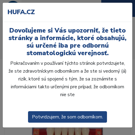
HUFA.CZ
AcryRock 1x28 S37-I37-
Dovoľujeme si Vás upozorniť, že tieto
D42, B1
stránky a informácie, ktoré obsahujú,
sú určené iba pre odbornú
Úvod
Zuby
AcryRock
stomatologickú verejnosť.
AcryRock 1x28 S37-I37-D42, B1
Pokračovaním v používaní týchto stránok potvrdzujete,
že ste zdravotníckym odborníkom a že ste si vedomý (á)
rizík, ktoré sú spojené s tým, že sa zoznámite s
informáciami takto určenými pre prípad, že odborníkom
nie ste
Potvrdzujem, že som odborníkom.