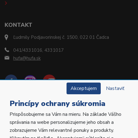
KONTAKT
Ľudmily Podjavorinskej č. 1500, 022 01 Čadca
041/4331016, 4331017
hufa@hufa.sk
Akceptujem
Nastaviť
Princípy ochrany súkromia
Prispôsobujeme sa Vám na mieru. Na základe Vášho
Copyright © 2022 Hu-Fa Dental a.s. Všetky práva
správania na webe personalizujeme jeho obsah a
vyhradené.
zobrazujeme Vám relevantné ponuky a produkty.