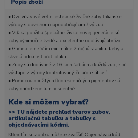
Popis zboží
• Dvojvrstvové veľmi estetické živičné zuby talianskej
výroby s povrchom napodobňujúcim živý zub.
• Vďaka použitiu špeciálnej živice novej generácie sú
zuby výnimočne tvrdé a excelentne odolávajú abrázii.
• Garantujeme Vám minimálne 2 ročnú stabilitu farby a
skvelú odolnosť proti plaku.
• Zuby sú dodávané v 16-tich farbách a každý zub je pri
výstupe z výroby kontrolovaný, či farba súhlasí.
• Pomocou použitých fluorescenčných pigmentov sú
zuby prirodzene luminescentné.
Kde si môžem vybrať?
>>
TU nájdete prehľad tvarov zubov,
artikulačnú tabuľku a tabuľky s
objednávacími kódmi.
Kliknutím si tabuľku môžete zväčšiť. Objednávací kód