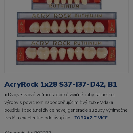
AcryRock 1x28 S37-I37-D42, B1
• Dvojvrstvové veľmi estetické živičné zuby talianskej
výroby s povrchom napodobňujúcim živý zub.• Vďaka
použitiu špeciálnej živice novej generácie sú zuby výnimočne
tvrdé a excelentne odolávajú ab...
ZOBRAZIT VÍCE