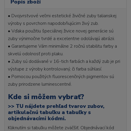
Popis zboží
• Dvojvrstvové veľmi estetické živičné zuby talianskej
výroby s povrchom napodobňujúcim živý zub.
• Vďaka použitiu špeciálnej živice novej generácie sú
zuby výnimočne tvrdé a excelentne odolávajú abrázii.
• Garantujeme Vám minimálne 2 ročnú stabilitu farby a
skvelú odolnosť proti plaku.
• Zuby sú dodávané v 16-tich farbách a každý zub je pri
výstupe z výroby kontrolovaný, či farba súhlasí.
• Pomocou použitých fluorescenčných pigmentov sú
zuby prirodzene luminescentné.
Kde si môžem vybrať?
>>
TU nájdete prehľad tvarov zubov,
artikulačnú tabuľku a tabuľky s
objednávacími kódmi.
Kliknutím si tabuľku môžete zväčšiť. Objednávací kód