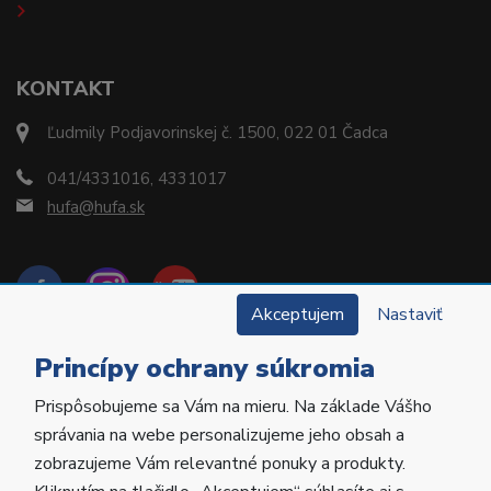
KONTAKT
Ľudmily Podjavorinskej č. 1500, 022 01 Čadca
041/4331016, 4331017
hufa@hufa.sk
Akceptujem
Nastaviť
Princípy ochrany súkromia
Prispôsobujeme sa Vám na mieru. Na základe Vášho
Copyright © 2022 Hu-Fa Dental a.s. Všetky práva
správania na webe personalizujeme jeho obsah a
vyhradené.
zobrazujeme Vám relevantné ponuky a produkty.