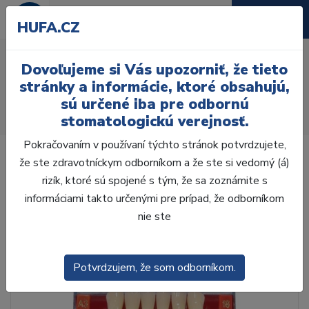
HUFA.CZ
AcryRock frontálne H 6ks
Dovoľujeme si Vás upozorniť, že tieto
S64 B2
stránky a informácie, ktoré obsahujú,
sú určené iba pre odbornú
Úvod
Zuby
AcryRock
stomatologickú verejnosť.
AcryRock frontálne H 6ks S64 B2
Pokračovaním v používaní týchto stránok potvrdzujete,
že ste zdravotníckym odborníkom a že ste si vedomý (á)
rizík, ktoré sú spojené s tým, že sa zoznámite s
informáciami takto určenými pre prípad, že odborníkom
nie ste
Potvrdzujem, že som odborníkom.