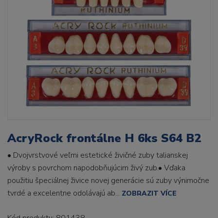
AcryRock frontálne H 6ks S64 B2
• Dvojvrstvové veľmi estetické živičné zuby talianskej
výroby s povrchom napodobňujúcim živý zub.• Vďaka
použitiu špeciálnej živice novej generácie sú zuby výnimočne
tvrdé a excelentne odolávajú ab...
ZOBRAZIT VÍCE