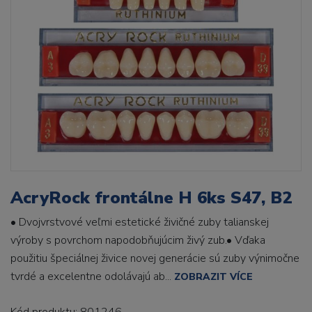
AcryRock frontálne H 6ks S47, B2
• Dvojvrstvové veľmi estetické živičné zuby talianskej
výroby s povrchom napodobňujúcim živý zub.• Vďaka
použitiu špeciálnej živice novej generácie sú zuby výnimočne
tvrdé a excelentne odolávajú ab...
ZOBRAZIT VÍCE