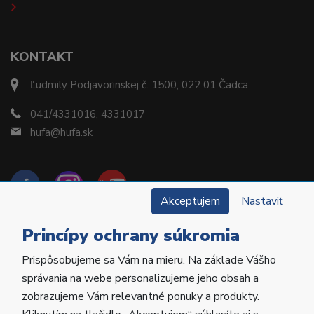
KONTAKT
Ľudmily Podjavorinskej č. 1500, 022 01 Čadca
041/4331016, 4331017
hufa@hufa.sk
Akceptujem
Nastaviť
Princípy ochrany súkromia
Prispôsobujeme sa Vám na mieru. Na základe Vášho
Copyright © 2022 Hu-Fa Dental a.s. Všetky práva
správania na webe personalizujeme jeho obsah a
vyhradené.
zobrazujeme Vám relevantné ponuky a produkty.