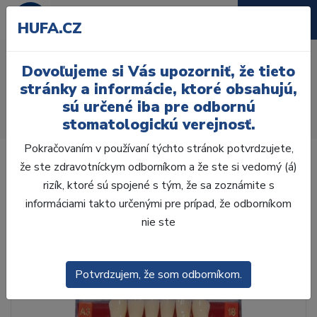
HUFA.CZ
AcryRock frontálne H 6ks
Dovoľujeme si Vás upozorniť, že tieto
S47, B2
stránky a informácie, ktoré obsahujú,
sú určené iba pre odbornú
Úvod
Zuby
AcryRock
stomatologickú verejnosť.
AcryRock frontálne H 6ks S47, B2
Pokračovaním v používaní týchto stránok potvrdzujete,
že ste zdravotníckym odborníkom a že ste si vedomý (á)
rizík, ktoré sú spojené s tým, že sa zoznámite s
informáciami takto určenými pre prípad, že odborníkom
nie ste
Potvrdzujem, že som odborníkom.