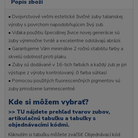
Popis zboží
• Dvojvrstvové veľmi estetické živičné zuby talianskej
výroby s povrchom napodobňujúcim živý zub.
• Vďaka použitiu špeciálnej živice novej generácie sú
zuby výnimočne tvrdé a excelentne odolávajú abrázii.
• Garantujeme Vám minimálne 2 ročnú stabilitu farby a
skvelú odolnosť proti plaku.
• Zuby sú dodávané v 16-tich farbách a každý zub je pri
výstupe z výroby kontrolovaný, či farba súhlasí.
• Pomocou použitých fluorescenčných pigmentov sú
zuby prirodzene luminescentné.
Kde si môžem vybrať?
>>
TU nájdete prehľad tvarov zubov,
artikulačnú tabuľku a tabuľky s
objednávacími kódmi.
Kliknutím si tabuľku môžete zväčšiť. Objednávací kód