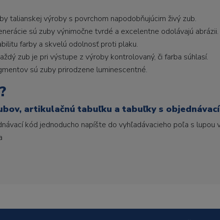
uby talianskej výroby s povrchom napodobňujúcim živý zub.
generácie sú zuby výnimočne tvrdé a excelentne odolávajú abrázii.
litu farby a skvelú odolnosť proti plaku.
ždý zub je pri výstupe z výroby kontrolovaný, či farba súhlasí.
gmentov sú zuby prirodzene luminescentné.
?
ubov, artikulačnú tabuľku a tabuľky s objednávac
ednávací kód jednoducho napíšte do vyhľadávacieho poľa s lupou v
a