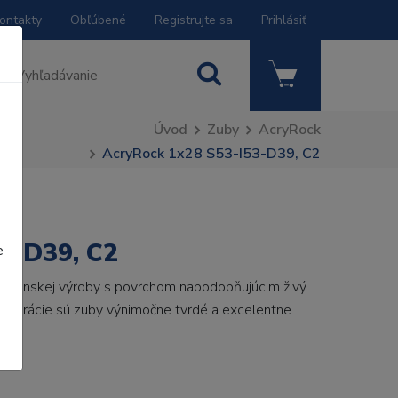
ontakty
Obľúbené
Registrujte sa
Prihlásiť
Úvod
Zuby
AcryRock
AcryRock 1x28 S53-I53-D39, C2
3-D39, C2
e
 talianskej výroby s povrchom napodobňujúcim živý
 generácie sú zuby výnimočne tvrdé a excelentne