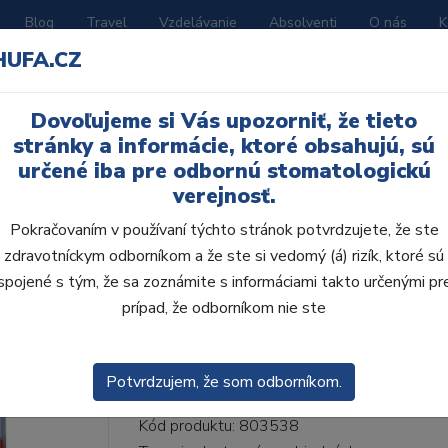
Blog
Travel
Vzdelávanie
Absolventi
O nás
K
HUFA.CZ
BORATÓRIUM
AKČNÉ LETÁKY
KATALÓGY
Dovoľujeme si Vás upozorniť, že tieto
53-I53-D39, C2
stránky a informácie, ktoré obsahujú, sú
určené iba pre odbornú stomatologickú
verejnosť.
Pokračovaním v používaní týchto stránok potvrdzujete, že ste
zdravotníckym odborníkom a že ste si vedomý (á) rizík, ktoré sú
AcryRock 1x28 S53-I5
spojené s tým, že sa zoznámite s informáciami takto určenými pr
prípad, že odborníkom nie ste
• Dvojvrstvové veľmi estetické živičné zuby
zub.• Vďaka použitiu špeciálnej živice novej
odolávajú ab...
ZOBRAZIT VÍCE
Potvrdzujem, že som odborníkom.
Kód produktu: 803538