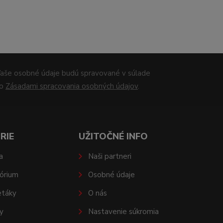
aše osobné údaje budú spravované v súlade
so
Zásadami spracovania osobných údajov
.
RIE
UŽITOČNÉ INFO
a
Naši partneri
órium
Osobné údaje
etáky
O nás
y
Nastavenie súkromia