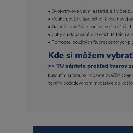
• Dvojvrstvové veľmi estetické živičné z
• Vďaka použitiu špeciálnej živice novej 
• Garantujeme Vám minimálne 2 ročnú stabi
• Zuby sú dodávané v 16-tich farbách a ka
• Pomocou použitých fluorescenčných pi
Kde si môžem vybrať
>>
TU nájdete prehľad tvarov z
Kliknutím si tabuľku môžete zväčšiť. Obj
tovar v požadovanom množstve do košík