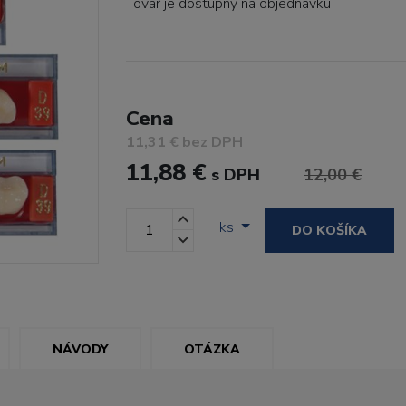
Tovar je dostupný
na objednávku
Cena
11,31 € bez DPH
11,88 €
s DPH
12,00 €
ks
DO KOŠÍKA
NÁVODY
OTÁZKA