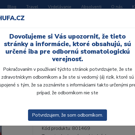
Blog
Travel
Vzdelávanie
Absolventi
O nás
K
HUFA.CZ
BORATÓRIUM
AKČNÉ LETÁKY
KATALÓGY
Dovoľujeme si Vás upozorniť, že tieto
lne H 6ks S66,B1
stránky a informácie, ktoré obsahujú, sú
určené iba pre odbornú stomatologickú
verejnosť.
Pokračovaním v používaní týchto stránok potvrdzujete, že ste
zdravotníckym odborníkom a že ste si vedomý (á) rizík, ktoré sú
AcryRock frontálne H 
spojené s tým, že sa zoznámite s informáciami takto určenými pr
prípad, že odborníkom nie ste
• Dvojvrstvové veľmi estetické živičné zuby
zub.• Vďaka použitiu špeciálnej živice novej
odolávajú ab...
ZOBRAZIT VÍCE
Potvrdzujem, že som odborníkom.
Kód produktu: 801469