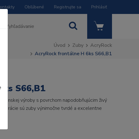
ontakty
Obľúbené
Registrujte sa
Prihlásiť
Úvod
Zuby
AcryRock
AcryRock frontálne H 6ks S66,B1
6ks S66,B1
e
 talianskej výroby s povrchom napodobňujúcim živý
 generácie sú zuby výnimočne tvrdé a excelentne