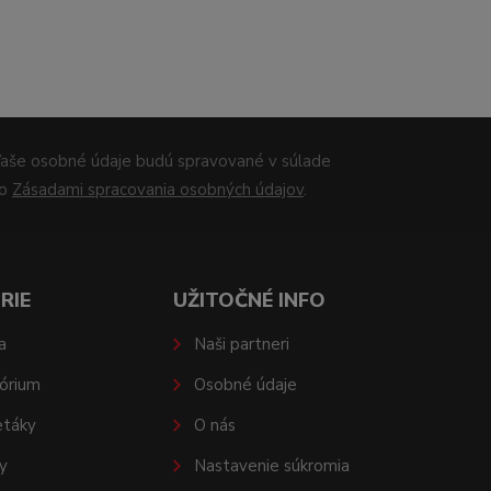
aše osobné údaje budú spravované v súlade
so
Zásadami spracovania osobných údajov
.
RIE
UŽITOČNÉ INFO
a
Naši partneri
órium
Osobné údaje
etáky
O nás
y
Nastavenie súkromia