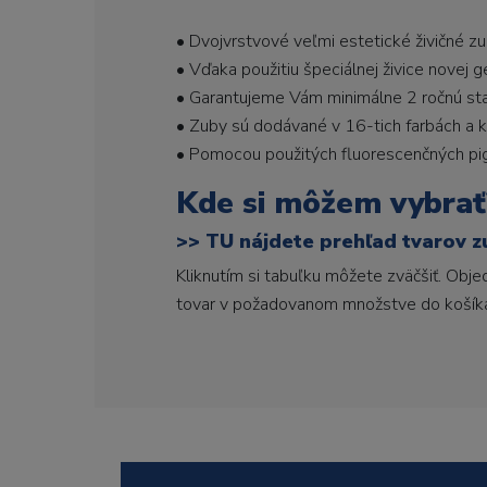
• Dvojvrstvové veľmi estetické živičné z
• Vďaka použitiu špeciálnej živice novej 
• Garantujeme Vám minimálne 2 ročnú stabi
• Zuby sú dodávané v 16-tich farbách a ka
• Pomocou použitých fluorescenčných pi
Kde si môžem vybrať
>>
TU nájdete prehľad tvarov z
Kliknutím si tabuľku môžete zväčšiť. Obj
tovar v požadovanom množstve do košík