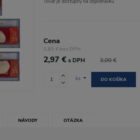
Tovar je dostupný
na objednávku
Cena
2,83 € bez DPH
2,97 €
s DPH
3,00 €
ks
DO KOŠÍKA
NÁVODY
OTÁZKA