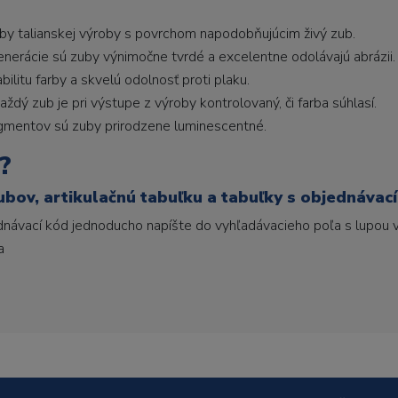
uby talianskej výroby s povrchom napodobňujúcim živý zub.
generácie sú zuby výnimočne tvrdé a excelentne odolávajú abrázii.
litu farby a skvelú odolnosť proti plaku.
ždý zub je pri výstupe z výroby kontrolovaný, či farba súhlasí.
gmentov sú zuby prirodzene luminescentné.
?
ubov, artikulačnú tabuľku a tabuľky s objednávac
ednávací kód jednoducho napíšte do vyhľadávacieho poľa s lupou v
a