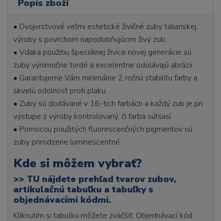
Popis zboží
• Dvojvrstvové veľmi estetické živičné zuby talianskej
výroby s povrchom napodobňujúcim živý zub.
• Vďaka použitiu špeciálnej živice novej generácie sú
zuby výnimočne tvrdé a excelentne odolávajú abrázii.
• Garantujeme Vám minimálne 2 ročnú stabilitu farby a
skvelú odolnosť proti plaku.
• Zuby sú dodávané v 16-tich farbách a každý zub je pri
výstupe z výroby kontrolovaný, či farba súhlasí.
• Pomocou použitých fluorescenčných pigmentov sú
zuby prirodzene luminescentné.
Kde si môžem vybrať?
>>
TU nájdete prehľad tvarov zubov,
artikulačnú tabuľku a tabuľky s
objednávacími kódmi.
Kliknutím si tabuľku môžete zväčšiť. Objednávací kód