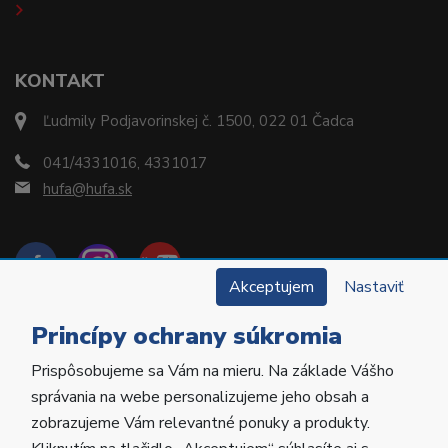
KONTAKT
Ľudmily Podjavorinskej č. 1500, 022 01 Čadca
041/4331016, 4331017
hufa@hufa.sk
Akceptujem
Nastaviť
Princípy ochrany súkromia
Prispôsobujeme sa Vám na mieru. Na základe Vášho
Copyright © 2022 Hu-Fa Dental a.s. Všetky práva
správania na webe personalizujeme jeho obsah a
vyhradené.
zobrazujeme Vám relevantné ponuky a produkty.