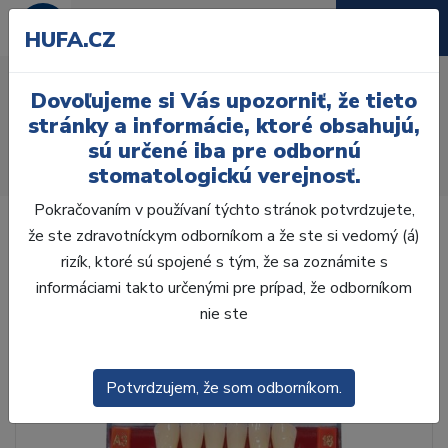
HUFA.CZ
AcryRock 1x28 S60-I60-
Dovoľujeme si Vás upozorniť, že tieto
D33, A3
stránky a informácie, ktoré obsahujú,
sú určené iba pre odbornú
Úvod
Zuby
AcryRock
stomatologickú verejnosť.
AcryRock 1x28 S60-I60-D33, A3
Pokračovaním v používaní týchto stránok potvrdzujete,
že ste zdravotníckym odborníkom a že ste si vedomý (á)
rizík, ktoré sú spojené s tým, že sa zoznámite s
informáciami takto určenými pre prípad, že odborníkom
nie ste
Potvrdzujem, že som odborníkom.