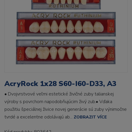
AcryRock 1x28 S60-I60-D33, A3
• Dvojvrstvové veľmi estetické živičné zuby talianskej
výroby s povrchom napodobňujúcim živý zub.• Vďaka
použitiu špeciálnej živice novej generácie sú zuby výnimočne
tvrdé a excelentne odolávajú ab...
ZOBRAZIT VÍCE