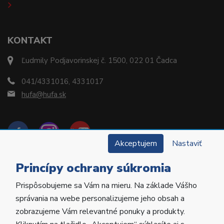
KONTAKT
Ľudmily Podjavorinskej č. 1500, 022 01 Čadca
041/4331016, 4331017
hufa@hufa.sk
Akceptujem
Nastaviť
Princípy ochrany súkromia
Prispôsobujeme sa Vám na mieru. Na základe Vášho
Copyright © 2022 Hu-Fa Dental a.s. Všetky práva
správania na webe personalizujeme jeho obsah a
vyhradené.
zobrazujeme Vám relevantné ponuky a produkty.