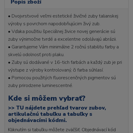
Popis zboží
• Dvojvrstvové veľmi estetické živičné zuby talianskej
výroby s povrchom napodobňujúcim živý zub.
• Vďaka použitiu špeciálnej živice novej generácie sú
zuby výnimočne tvrdé a excelentne odolávajú abrázii.
• Garantujeme Vám minimálne 2 ročnú stabilitu farby a
skvelú odolnosť proti plaku.
• Zuby sú dodávané v 16-tich farbách a každý zub je pri
výstupe z výroby kontrolovaný, či farba súhlasí.
• Pomocou použitých fluorescenčných pigmentov sú
zuby prirodzene luminescentné.
Kde si môžem vybrať?
>>
TU nájdete prehľad tvarov zubov,
artikulačnú tabuľku a tabuľky s
objednávacími kódmi.
Kliknutím si tabuľku môžete zväčšiť. Objednávací kód