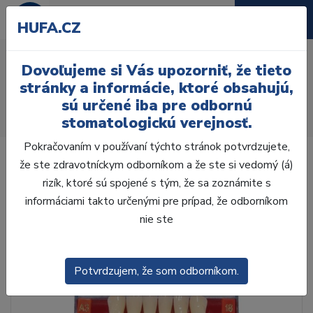
HUFA.CZ
AcryRock frontálne H 6ks
Dovoľujeme si Vás upozorniť, že tieto
S56, D4
stránky a informácie, ktoré obsahujú,
sú určené iba pre odbornú
Úvod
Zuby
AcryRock
stomatologickú verejnosť.
AcryRock frontálne H 6ks S56, D4
Pokračovaním v používaní týchto stránok potvrdzujete,
že ste zdravotníckym odborníkom a že ste si vedomý (á)
rizík, ktoré sú spojené s tým, že sa zoznámite s
informáciami takto určenými pre prípad, že odborníkom
nie ste
Potvrdzujem, že som odborníkom.