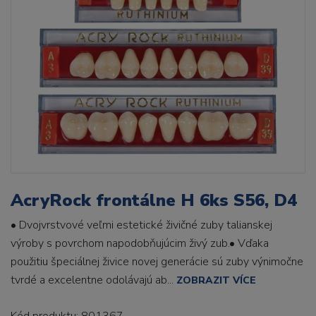
AcryRock frontálne H 6ks S56, D4
• Dvojvrstvové veľmi estetické živičné zuby talianskej
výroby s povrchom napodobňujúcim živý zub.• Vďaka
použitiu špeciálnej živice novej generácie sú zuby výnimočne
tvrdé a excelentne odolávajú ab...
ZOBRAZIT VÍCE