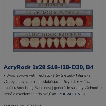
AcryRock 1x28 S18-I18-D39, B4
• Dvojvrstvové veľmi estetické živičné zuby talianskej
výroby s povrchom napodobňujúcim živý zub.• Vďaka
použitiu špeciálnej živice novej generácie sú zuby výnimočne
tvrdé a excelentne odolávajú ab...
ZOBRAZIT VÍCE