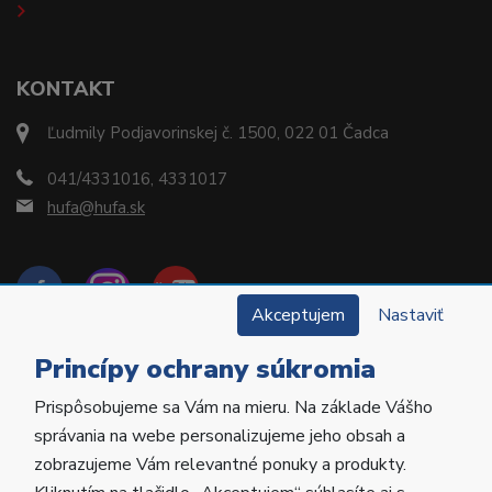
KONTAKT
Ľudmily Podjavorinskej č. 1500, 022 01 Čadca
041/4331016, 4331017
hufa@hufa.sk
Akceptujem
Nastaviť
Princípy ochrany súkromia
Prispôsobujeme sa Vám na mieru. Na základe Vášho
Copyright © 2022 Hu-Fa Dental a.s. Všetky práva
správania na webe personalizujeme jeho obsah a
vyhradené.
zobrazujeme Vám relevantné ponuky a produkty.