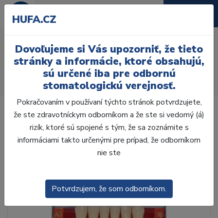
HUFA.CZ
AcryRock 1x28 S18-I18-
Dovoľujeme si Vás upozorniť, že tieto
D39, B4
stránky a informácie, ktoré obsahujú,
sú určené iba pre odbornú
Úvod
Zuby
AcryRock
stomatologickú verejnosť.
AcryRock 1x28 S18-I18-D39, B4
Pokračovaním v používaní týchto stránok potvrdzujete,
že ste zdravotníckym odborníkom a že ste si vedomý (á)
rizík, ktoré sú spojené s tým, že sa zoznámite s
informáciami takto určenými pre prípad, že odborníkom
nie ste
Potvrdzujem, že som odborníkom.