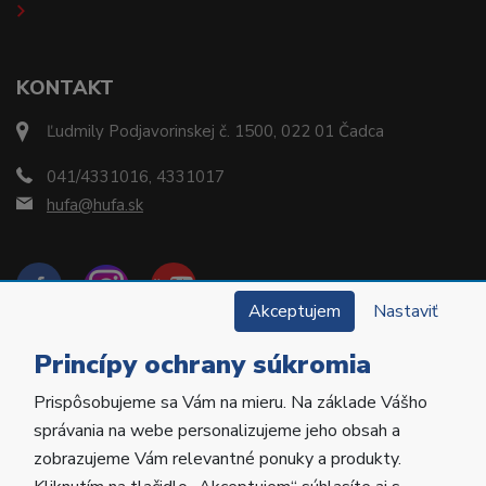
KONTAKT
Ľudmily Podjavorinskej č. 1500, 022 01 Čadca
041/4331016, 4331017
hufa@hufa.sk
Akceptujem
Nastaviť
Princípy ochrany súkromia
Prispôsobujeme sa Vám na mieru. Na základe Vášho
Copyright © 2022 Hu-Fa Dental a.s. Všetky práva
správania na webe personalizujeme jeho obsah a
vyhradené.
zobrazujeme Vám relevantné ponuky a produkty.