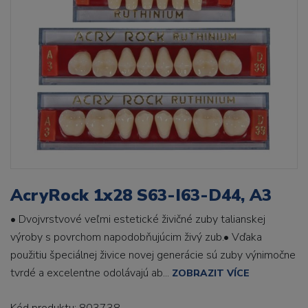
AcryRock 1x28 S63-I63-D44, A3
• Dvojvrstvové veľmi estetické živičné zuby talianskej
výroby s povrchom napodobňujúcim živý zub.• Vďaka
použitiu špeciálnej živice novej generácie sú zuby výnimočne
tvrdé a excelentne odolávajú ab...
ZOBRAZIT VÍCE