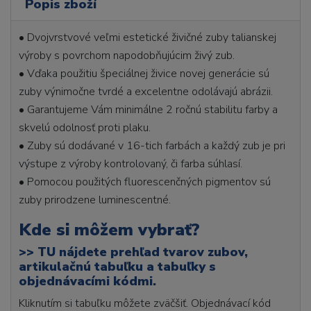
Popis zboží
• Dvojvrstvové veľmi estetické živičné zuby talianskej
výroby s povrchom napodobňujúcim živý zub.
• Vďaka použitiu špeciálnej živice novej generácie sú
zuby výnimočne tvrdé a excelentne odolávajú abrázii.
• Garantujeme Vám minimálne 2 ročnú stabilitu farby a
skvelú odolnosť proti plaku.
• Zuby sú dodávané v 16-tich farbách a každý zub je pri
výstupe z výroby kontrolovaný, či farba súhlasí.
• Pomocou použitých fluorescenčných pigmentov sú
zuby prirodzene luminescentné.
Kde si môžem vybrať?
>>
TU nájdete prehľad tvarov zubov,
artikulačnú tabuľku a tabuľky s
objednávacími kódmi.
Kliknutím si tabuľku môžete zväčšiť. Objednávací kód