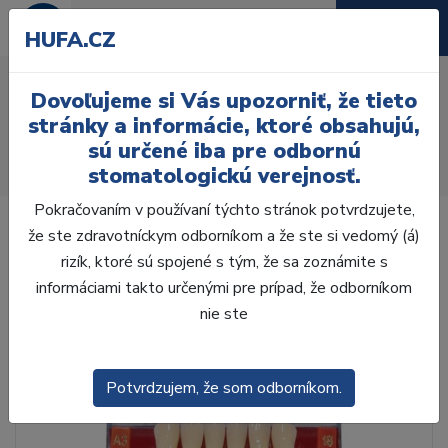
HUFA.CZ
AcryRock 1x28 S63-I63-
Dovoľujeme si Vás upozorniť, že tieto
D44, A3
stránky a informácie, ktoré obsahujú,
sú určené iba pre odbornú
Úvod
Zuby
AcryRock
stomatologickú verejnosť.
AcryRock 1x28 S63-I63-D44, A3
Pokračovaním v používaní týchto stránok potvrdzujete,
že ste zdravotníckym odborníkom a že ste si vedomý (á)
rizík, ktoré sú spojené s tým, že sa zoznámite s
informáciami takto určenými pre prípad, že odborníkom
nie ste
Potvrdzujem, že som odborníkom.