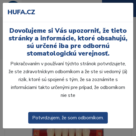
HUFA.CZ
AcryRock 1x28 S63-I63-
Dovoľujeme si Vás upozorniť, že tieto
D44, D4
stránky a informácie, ktoré obsahujú,
sú určené iba pre odbornú
Úvod
Zuby
AcryRock
stomatologickú verejnosť.
AcryRock 1x28 S63-I63-D44, D4
Pokračovaním v používaní týchto stránok potvrdzujete,
že ste zdravotníckym odborníkom a že ste si vedomý (á)
rizík, ktoré sú spojené s tým, že sa zoznámite s
informáciami takto určenými pre prípad, že odborníkom
nie ste
Potvrdzujem, že som odborníkom.