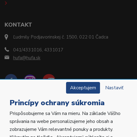
KONTAKT
Ľudmily Podjavorinskej č. 1500, 022 01 Čadca
041/4331016, 4331017
hufa@hufa.sk
Akceptujem
Nastaviť
Princípy ochrany súkromia
Prispôsobujeme sa Vám na mieru. Na základe Vášho
Copyright © 2022 Hu-Fa Dental a.s. Všetky práva
správania na webe personalizujeme jeho obsah a
vyhradené.
zobrazujeme Vám relevantné ponuky a produkty.