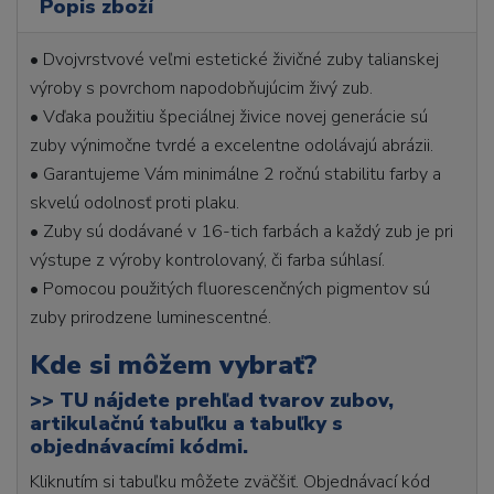
Popis zboží
• Dvojvrstvové veľmi estetické živičné zuby talianskej
výroby s povrchom napodobňujúcim živý zub.
• Vďaka použitiu špeciálnej živice novej generácie sú
zuby výnimočne tvrdé a excelentne odolávajú abrázii.
• Garantujeme Vám minimálne 2 ročnú stabilitu farby a
skvelú odolnosť proti plaku.
• Zuby sú dodávané v 16-tich farbách a každý zub je pri
výstupe z výroby kontrolovaný, či farba súhlasí.
• Pomocou použitých fluorescenčných pigmentov sú
zuby prirodzene luminescentné.
Kde si môžem vybrať?
>>
TU nájdete prehľad tvarov zubov,
artikulačnú tabuľku a tabuľky s
objednávacími kódmi.
Kliknutím si tabuľku môžete zväčšiť. Objednávací kód