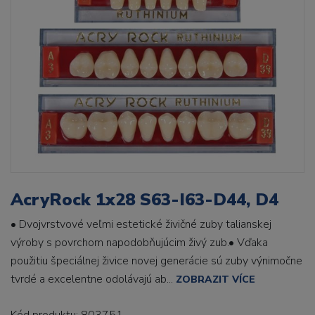
AcryRock 1x28 S63-I63-D44, D4
• Dvojvrstvové veľmi estetické živičné zuby talianskej
výroby s povrchom napodobňujúcim živý zub.• Vďaka
použitiu špeciálnej živice novej generácie sú zuby výnimočne
tvrdé a excelentne odolávajú ab...
ZOBRAZIT VÍCE