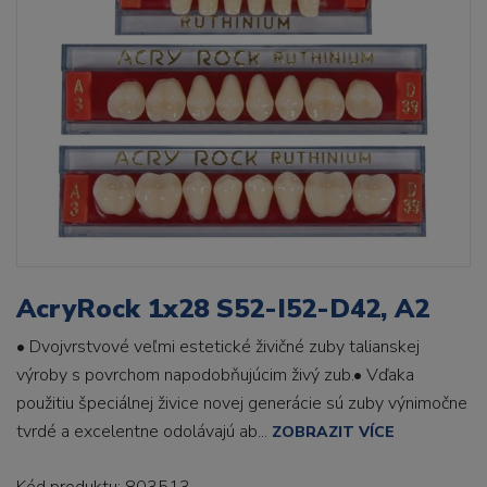
AcryRock 1x28 S52-I52-D42, A2
• Dvojvrstvové veľmi estetické živičné zuby talianskej
výroby s povrchom napodobňujúcim živý zub.• Vďaka
použitiu špeciálnej živice novej generácie sú zuby výnimočne
tvrdé a excelentne odolávajú ab...
ZOBRAZIT VÍCE