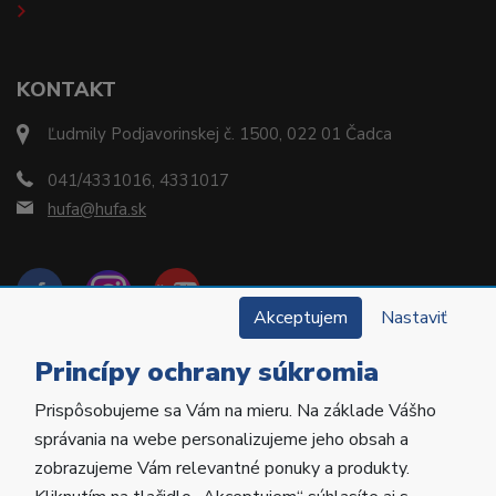
KONTAKT
Ľudmily Podjavorinskej č. 1500, 022 01 Čadca
041/4331016, 4331017
hufa@hufa.sk
Akceptujem
Nastaviť
Princípy ochrany súkromia
Prispôsobujeme sa Vám na mieru. Na základe Vášho
Copyright © 2022 Hu-Fa Dental a.s. Všetky práva
správania na webe personalizujeme jeho obsah a
vyhradené.
zobrazujeme Vám relevantné ponuky a produkty.