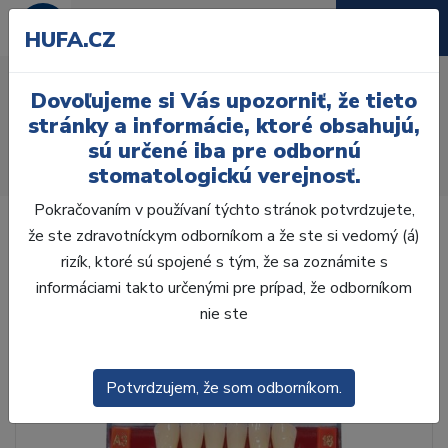
HUFA.CZ
AcryRock 1x28 S52-I52-
Dovoľujeme si Vás upozorniť, že tieto
D42, A2
stránky a informácie, ktoré obsahujú,
sú určené iba pre odbornú
Úvod
Zuby
AcryRock
stomatologickú verejnosť.
AcryRock 1x28 S52-I52-D42, A2
Pokračovaním v používaní týchto stránok potvrdzujete,
že ste zdravotníckym odborníkom a že ste si vedomý (á)
rizík, ktoré sú spojené s tým, že sa zoznámite s
informáciami takto určenými pre prípad, že odborníkom
nie ste
Potvrdzujem, že som odborníkom.