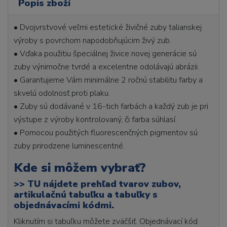
Popis zboží
• Dvojvrstvové veľmi estetické živičné zuby talianskej
výroby s povrchom napodobňujúcim živý zub.
• Vďaka použitiu špeciálnej živice novej generácie sú
zuby výnimočne tvrdé a excelentne odolávajú abrázii.
• Garantujeme Vám minimálne 2 ročnú stabilitu farby a
skvelú odolnosť proti plaku.
• Zuby sú dodávané v 16-tich farbách a každý zub je pri
výstupe z výroby kontrolovaný, či farba súhlasí.
• Pomocou použitých fluorescenčných pigmentov sú
zuby prirodzene luminescentné.
Kde si môžem vybrať?
>>
TU nájdete prehľad tvarov zubov,
artikulačnú tabuľku a tabuľky s
objednávacími kódmi.
Kliknutím si tabuľku môžete zväčšiť. Objednávací kód