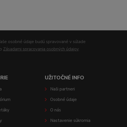
aše osobné údaje budú spravované v súlade
so
Zásadami spracovania osobných údajov
.
RIE
UŽITOČNÉ INFO
a
Naši partneri
órium
Osobné údaje
etáky
O nás
y
Nastavenie súkromia