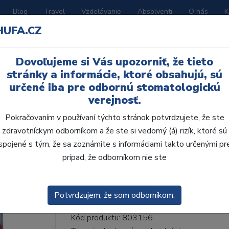
Blog
Travel
Vzdelávanie
Absolventi
O nás
K
HUFA.CZ
BORATÓRIUM
AKČNÉ LETÁKY
KATALÓGY
Dovoľujeme si Vás upozorniť, že tieto
26-I46-D39, C4
stránky a informácie, ktoré obsahujú, sú
určené iba pre odbornú stomatologickú
verejnosť.
Pokračovaním v používaní týchto stránok potvrdzujete, že ste
zdravotníckym odborníkom a že ste si vedomý (á) rizík, ktoré sú
AcryRock 1x28 S26-I4
spojené s tým, že sa zoznámite s informáciami takto určenými pr
prípad, že odborníkom nie ste
• Dvojvrstvové veľmi estetické živičné zuby
zub.• Vďaka použitiu špeciálnej živice novej
odolávajú ab...
ZOBRAZIT VÍCE
Potvrdzujem, že som odborníkom.
Kód produktu: 803156