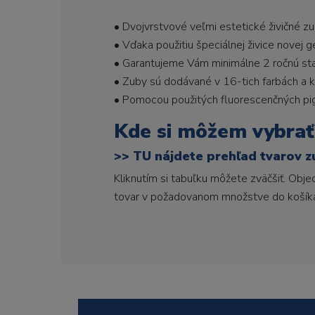
• Dvojvrstvové veľmi estetické živičné z
• Vďaka použitiu špeciálnej živice novej 
• Garantujeme Vám minimálne 2 ročnú stabi
• Zuby sú dodávané v 16-tich farbách a ka
• Pomocou použitých fluorescenčných pi
Kde si môžem vybrať
>>
TU nájdete prehľad tvarov z
Kliknutím si tabuľku môžete zväčšiť. Obj
tovar v požadovanom množstve do košík