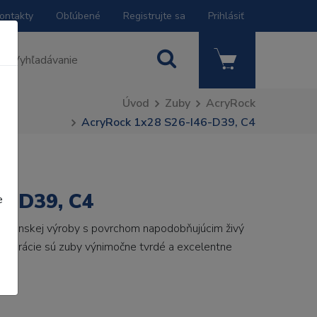
ontakty
Obľúbené
Registrujte sa
Prihlásiť
Úvod
Zuby
AcryRock
AcryRock 1x28 S26-I46-D39, C4
6-D39, C4
e
 talianskej výroby s povrchom napodobňujúcim živý
 generácie sú zuby výnimočne tvrdé a excelentne