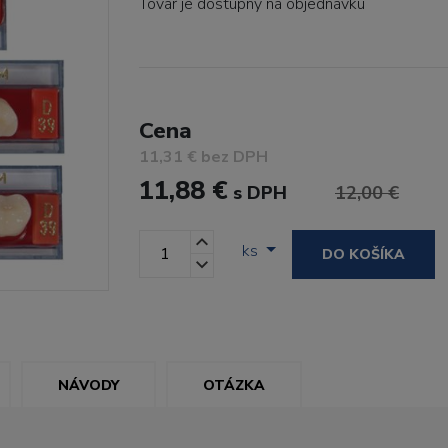
Tovar je dostupný
na objednávku
Cena
11,31 € bez DPH
11,88 €
s DPH
12,00 €
ks
DO KOŠÍKA
NÁVODY
OTÁZKA