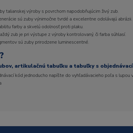
uby talianskej výroby s povrchom napodobňujúcim živý zub.
generácie sú zuby výnimočne tvrdé a excelentne odolávajú abrázii.
litu farby a skvelú odolnosť proti plaku.
ždý zub je pri výstupe z výroby kontrolovaný, či farba súhlasí.
gmentov sú zuby prirodzene luminescentné.
?
ubov, artikulačnú tabuľku a tabuľky s objednávac
ednávací kód jednoducho napíšte do vyhľadávacieho poľa s lupou v
a