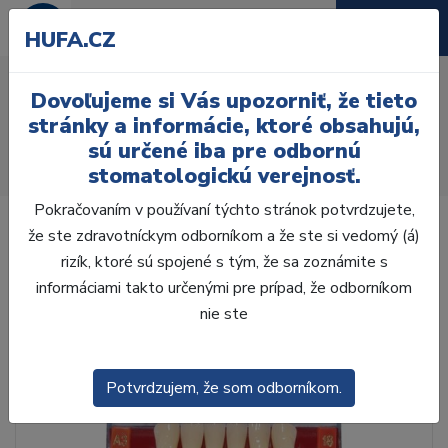
HUFA.CZ
AcryRock 1x28 S17-I41-
Dovoľujeme si Vás upozorniť, že tieto
D39, A1
stránky a informácie, ktoré obsahujú,
sú určené iba pre odbornú
Úvod
Zuby
AcryRock
stomatologickú verejnosť.
AcryRock 1x28 S17-I41-D39, A1
Pokračovaním v používaní týchto stránok potvrdzujete,
že ste zdravotníckym odborníkom a že ste si vedomý (á)
rizík, ktoré sú spojené s tým, že sa zoznámite s
informáciami takto určenými pre prípad, že odborníkom
nie ste
Potvrdzujem, že som odborníkom.