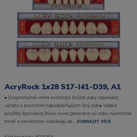
AcryRock 1x28 S17-I41-D39, A1
• Dvojvrstvové veľmi estetické živičné zuby talianskej
výroby s povrchom napodobňujúcim živý zub.• Vďaka
použitiu špeciálnej živice novej generácie sú zuby výnimočne
tvrdé a excelentne odolávajú ab...
ZOBRAZIT VÍCE