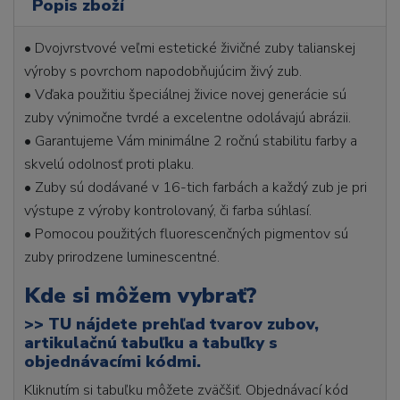
Popis zboží
• Dvojvrstvové veľmi estetické živičné zuby talianskej
výroby s povrchom napodobňujúcim živý zub.
• Vďaka použitiu špeciálnej živice novej generácie sú
zuby výnimočne tvrdé a excelentne odolávajú abrázii.
• Garantujeme Vám minimálne 2 ročnú stabilitu farby a
skvelú odolnosť proti plaku.
• Zuby sú dodávané v 16-tich farbách a každý zub je pri
výstupe z výroby kontrolovaný, či farba súhlasí.
• Pomocou použitých fluorescenčných pigmentov sú
zuby prirodzene luminescentné.
Kde si môžem vybrať?
>>
TU nájdete prehľad tvarov zubov,
artikulačnú tabuľku a tabuľky s
objednávacími kódmi.
Kliknutím si tabuľku môžete zväčšiť. Objednávací kód