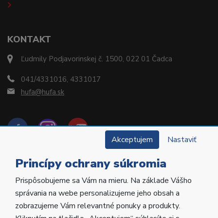
KONTAKT
Ľudmily Podjavorinskej č. 1500, 022 01 Čadca
041/4331016, 4331017
hufa@hufa.sk
Akceptujem
Nastaviť
Princípy ochrany súkromia
Prispôsobujeme sa Vám na mieru. Na základe Vášho
Copyright © 2022 Hu-Fa Dental a.s. Všetky práva
správania na webe personalizujeme jeho obsah a
vyhradené.
zobrazujeme Vám relevantné ponuky a produkty.