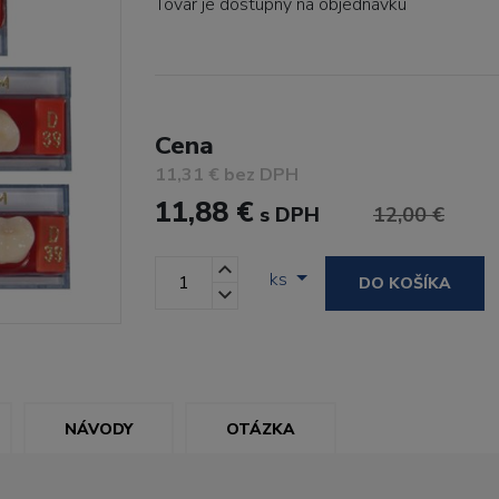
Tovar je dostupný
na objednávku
Cena
11,31 € bez DPH
11,88 €
s DPH
12,00 €
ks
DO KOŠÍKA
NÁVODY
OTÁZKA