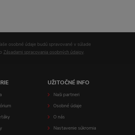
aše osobné údaje budú spravované v súlade
so
Zásadami spracovania osobných údajov
.
RIE
UŽITOČNÉ INFO
a
Naši partneri
órium
Osobné údaje
etáky
O nás
y
Nastavenie súkromia