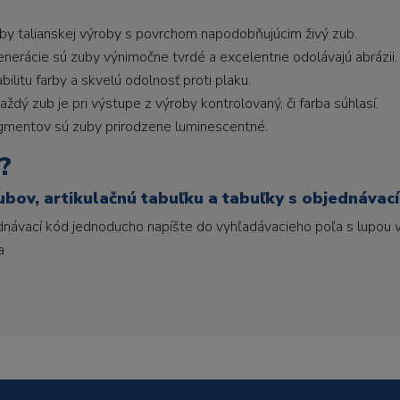
uby talianskej výroby s povrchom napodobňujúcim živý zub.
generácie sú zuby výnimočne tvrdé a excelentne odolávajú abrázii.
litu farby a skvelú odolnosť proti plaku.
ždý zub je pri výstupe z výroby kontrolovaný, či farba súhlasí.
gmentov sú zuby prirodzene luminescentné.
?
ubov, artikulačnú tabuľku a tabuľky s objednávac
ednávací kód jednoducho napíšte do vyhľadávacieho poľa s lupou v
a