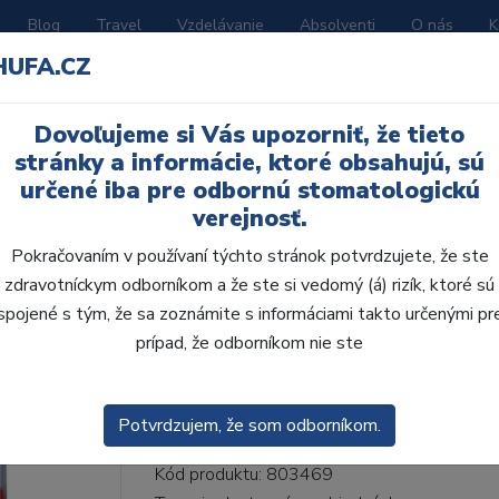
Blog
Travel
Vzdelávanie
Absolventi
O nás
K
HUFA.CZ
BORATÓRIUM
AKČNÉ LETÁKY
KATALÓGY
Dovoľujeme si Vás upozorniť, že tieto
48-I46-D45, B1
stránky a informácie, ktoré obsahujú, sú
určené iba pre odbornú stomatologickú
verejnosť.
Pokračovaním v používaní týchto stránok potvrdzujete, že ste
zdravotníckym odborníkom a že ste si vedomý (á) rizík, ktoré sú
AcryRock 1x28 S48-I4
spojené s tým, že sa zoznámite s informáciami takto určenými pr
prípad, že odborníkom nie ste
• Dvojvrstvové veľmi estetické živičné zuby
zub.• Vďaka použitiu špeciálnej živice novej
odolávajú ab...
ZOBRAZIT VÍCE
Potvrdzujem, že som odborníkom.
Kód produktu: 803469