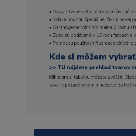
• Dvojvrstvové veľmi estetické živičné z
• Vďaka použitiu špeciálnej živice novej 
• Garantujeme Vám minimálne 2 ročnú stabi
• Zuby sú dodávané v 16-tich farbách a ka
• Pomocou použitých fluorescenčných pi
Kde si môžem vybrať
>>
TU nájdete prehľad tvarov z
Kliknutím si tabuľku môžete zväčšiť. Obj
tovar v požadovanom množstve do košík