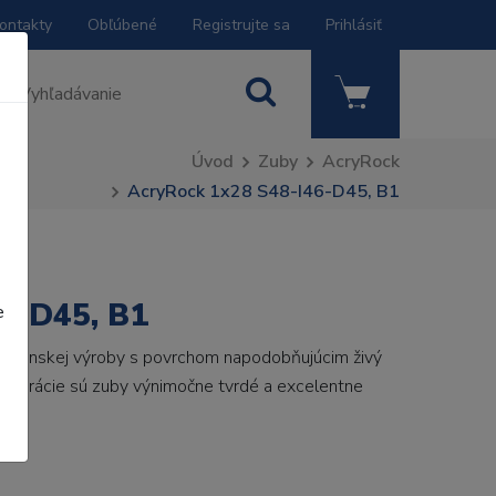
ontakty
Obľúbené
Registrujte sa
Prihlásiť
Úvod
Zuby
AcryRock
AcryRock 1x28 S48-I46-D45, B1
6-D45, B1
e
 talianskej výroby s povrchom napodobňujúcim živý
 generácie sú zuby výnimočne tvrdé a excelentne