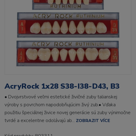
AcryRock 1x28 S38-I38-D43, B3
• Dvojvrstvové veľmi estetické živičné zuby talianskej
výroby s povrchom napodobňujúcim živý zub.• Vďaka
použitiu špeciálnej živice novej generácie sú zuby výnimočne
tvrdé a excelentne odolávajú ab...
ZOBRAZIT VÍCE