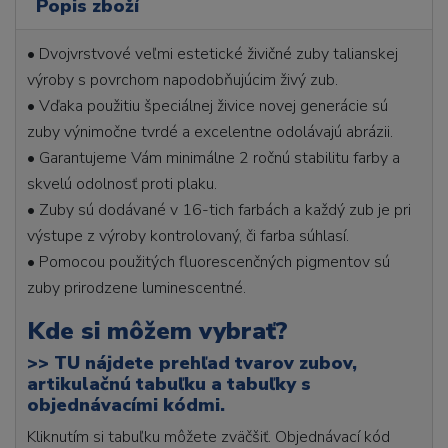
Popis zboží
• Dvojvrstvové veľmi estetické živičné zuby talianskej
výroby s povrchom napodobňujúcim živý zub.
• Vďaka použitiu špeciálnej živice novej generácie sú
zuby výnimočne tvrdé a excelentne odolávajú abrázii.
• Garantujeme Vám minimálne 2 ročnú stabilitu farby a
skvelú odolnosť proti plaku.
• Zuby sú dodávané v 16-tich farbách a každý zub je pri
výstupe z výroby kontrolovaný, či farba súhlasí.
• Pomocou použitých fluorescenčných pigmentov sú
zuby prirodzene luminescentné.
Kde si môžem vybrať?
>>
TU nájdete prehľad tvarov zubov,
artikulačnú tabuľku a tabuľky s
objednávacími kódmi.
Kliknutím si tabuľku môžete zväčšiť. Objednávací kód