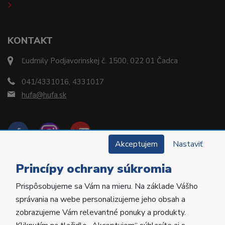
KONTAKT
Ľudmily Podjavorinskej č. 1500, 022 01 Čadca
041/4331016, 4331017
hufa@hufa.sk
Akceptujem
Nastaviť
Princípy ochrany súkromia
Prispôsobujeme sa Vám na mieru. Na základe Vášho
Copyright © 2022 Hu-Fa Dental a.s. Všetky práva
správania na webe personalizujeme jeho obsah a
vyhradené.
zobrazujeme Vám relevantné ponuky a produkty.