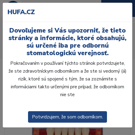
HUFA.CZ
AcryRock 1x28 S38-I38-
Dovoľujeme si Vás upozorniť, že tieto
D43, B3
stránky a informácie, ktoré obsahujú,
sú určené iba pre odbornú
Úvod
Zuby
AcryRock
stomatologickú verejnosť.
AcryRock 1x28 S38-I38-D43, B3
Pokračovaním v používaní týchto stránok potvrdzujete,
že ste zdravotníckym odborníkom a že ste si vedomý (á)
rizík, ktoré sú spojené s tým, že sa zoznámite s
informáciami takto určenými pre prípad, že odborníkom
nie ste
Potvrdzujem, že som odborníkom.