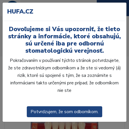
HUFA.CZ
AcryRock 1x28 S37-I37-
Dovoľujeme si Vás upozorniť, že tieto
D36, C1
stránky a informácie, ktoré obsahujú,
sú určené iba pre odbornú
Úvod
Zuby
AcryRock
stomatologickú verejnosť.
AcryRock 1x28 S37-I37-D36, C1
Pokračovaním v používaní týchto stránok potvrdzujete,
že ste zdravotníckym odborníkom a že ste si vedomý (á)
rizík, ktoré sú spojené s tým, že sa zoznámite s
informáciami takto určenými pre prípad, že odborníkom
nie ste
Potvrdzujem, že som odborníkom.