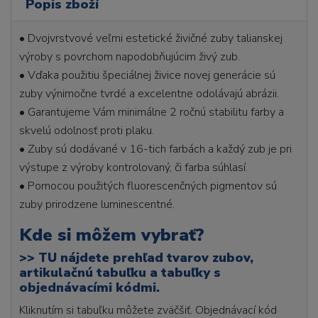
Popis zboží
• Dvojvrstvové veľmi estetické živičné zuby talianskej
výroby s povrchom napodobňujúcim živý zub.
• Vďaka použitiu špeciálnej živice novej generácie sú
zuby výnimočne tvrdé a excelentne odolávajú abrázii.
• Garantujeme Vám minimálne 2 ročnú stabilitu farby a
skvelú odolnosť proti plaku.
• Zuby sú dodávané v 16-tich farbách a každý zub je pri
výstupe z výroby kontrolovaný, či farba súhlasí.
• Pomocou použitých fluorescenčných pigmentov sú
zuby prirodzene luminescentné.
Kde si môžem vybrať?
>>
TU nájdete prehľad tvarov zubov,
artikulačnú tabuľku a tabuľky s
objednávacími kódmi.
Kliknutím si tabuľku môžete zväčšiť. Objednávací kód