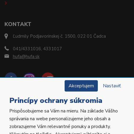
KONTAKT
Ľudmily Podjavorinskej č. 1500, 022 01 Čadca
041/4331016, 4331017
hufa@hufa.sk
Akceptujem
Nastaviť
Princípy ochrany súkromia
Prispôsobujeme sa Vám na mieru. Na základe Vášho
Copyright © 2022 Hu-Fa Dental a.s. Všetky práva
správania na webe personalizujeme jeho obsah a
vyhradené.
zobrazujeme Vám relevantné ponuky a produkty.