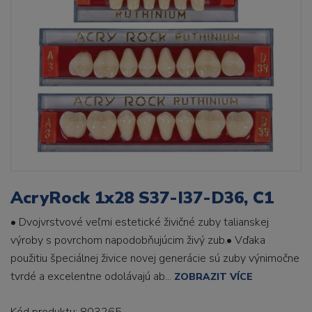
AcryRock 1x28 S37-I37-D36, C1
• Dvojvrstvové veľmi estetické živičné zuby talianskej
výroby s povrchom napodobňujúcim živý zub.• Vďaka
použitiu špeciálnej živice novej generácie sú zuby výnimočne
tvrdé a excelentne odolávajú ab...
ZOBRAZIT VÍCE