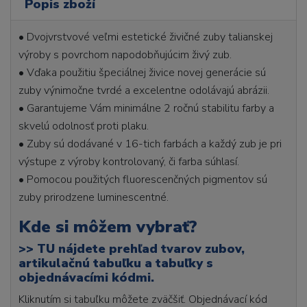
Popis zboží
• Dvojvrstvové veľmi estetické živičné zuby talianskej
výroby s povrchom napodobňujúcim živý zub.
• Vďaka použitiu špeciálnej živice novej generácie sú
zuby výnimočne tvrdé a excelentne odolávajú abrázii.
• Garantujeme Vám minimálne 2 ročnú stabilitu farby a
skvelú odolnosť proti plaku.
• Zuby sú dodávané v 16-tich farbách a každý zub je pri
výstupe z výroby kontrolovaný, či farba súhlasí.
• Pomocou použitých fluorescenčných pigmentov sú
zuby prirodzene luminescentné.
Kde si môžem vybrať?
>>
TU nájdete prehľad tvarov zubov,
artikulačnú tabuľku a tabuľky s
objednávacími kódmi.
Kliknutím si tabuľku môžete zväčšiť. Objednávací kód