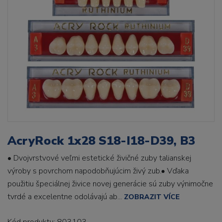
AcryRock 1x28 S18-I18-D39, B3
• Dvojvrstvové veľmi estetické živičné zuby talianskej
výroby s povrchom napodobňujúcim živý zub.• Vďaka
použitiu špeciálnej živice novej generácie sú zuby výnimočne
tvrdé a excelentne odolávajú ab...
ZOBRAZIT VÍCE