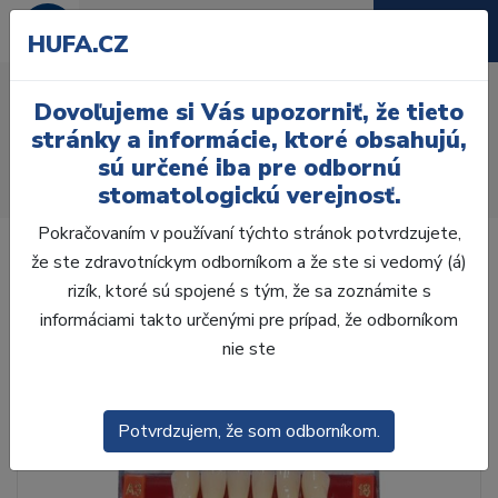
HUFA.CZ
AcryRock 1x28 S18-I18-
Dovoľujeme si Vás upozorniť, že tieto
D39, B3
stránky a informácie, ktoré obsahujú,
sú určené iba pre odbornú
Úvod
Zuby
AcryRock
stomatologickú verejnosť.
AcryRock 1x28 S18-I18-D39, B3
Pokračovaním v používaní týchto stránok potvrdzujete,
že ste zdravotníckym odborníkom a že ste si vedomý (á)
rizík, ktoré sú spojené s tým, že sa zoznámite s
informáciami takto určenými pre prípad, že odborníkom
nie ste
Potvrdzujem, že som odborníkom.