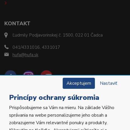
KONTAKT
Ľudmily Podjavorinskej č. 1500, 022 01 Čadca
041/4331016, 4331017
hufa@hufa.sk
Akceptujem
Nastaviť
Princípy ochrany súkromia
Prispôsobujeme sa Vám na mieru. Na základe Vášho
Copyright © 2022 Hu-Fa Dental a.s. Všetky práva
správania na webe personalizujeme jeho obsah a
vyhradené.
zobrazujeme Vám relevantné ponuky a produkty.