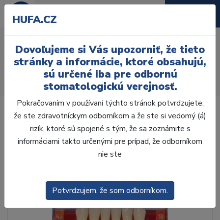
HUFA.CZ
AcryRock 1x28 S53-I53-
Dovoľujeme si Vás upozorniť, že tieto
D44, C4
stránky a informácie, ktoré obsahujú,
sú určené iba pre odbornú
Úvod
Zuby
AcryRock
stomatologickú verejnosť.
AcryRock 1x28 S53-I53-D44, C4
Pokračovaním v používaní týchto stránok potvrdzujete,
že ste zdravotníckym odborníkom a že ste si vedomý (á)
rizík, ktoré sú spojené s tým, že sa zoznámite s
informáciami takto určenými pre prípad, že odborníkom
nie ste
Potvrdzujem, že som odborníkom.