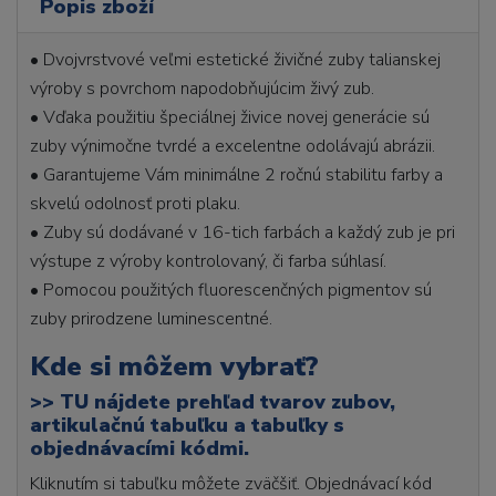
Popis zboží
• Dvojvrstvové veľmi estetické živičné zuby talianskej
výroby s povrchom napodobňujúcim živý zub.
• Vďaka použitiu špeciálnej živice novej generácie sú
zuby výnimočne tvrdé a excelentne odolávajú abrázii.
• Garantujeme Vám minimálne 2 ročnú stabilitu farby a
skvelú odolnosť proti plaku.
• Zuby sú dodávané v 16-tich farbách a každý zub je pri
výstupe z výroby kontrolovaný, či farba súhlasí.
• Pomocou použitých fluorescenčných pigmentov sú
zuby prirodzene luminescentné.
Kde si môžem vybrať?
>>
TU nájdete prehľad tvarov zubov,
artikulačnú tabuľku a tabuľky s
objednávacími kódmi.
Kliknutím si tabuľku môžete zväčšiť. Objednávací kód