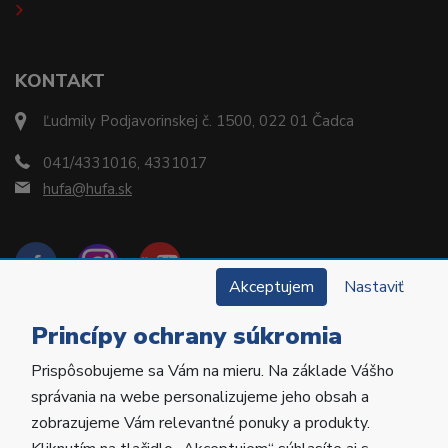
KONTAKT
Ľudmily Podjavorinskej č. 1500, 022 01 Čadca
041/4331016, 4331017
hufa@hufa.sk
Akceptujem
Nastaviť
Princípy ochrany súkromia
Prispôsobujeme sa Vám na mieru. Na základe Vášho
Copyright © 2022 Hu-Fa Dental a.s. Všetky práva
správania na webe personalizujeme jeho obsah a
vyhradené.
zobrazujeme Vám relevantné ponuky a produkty.