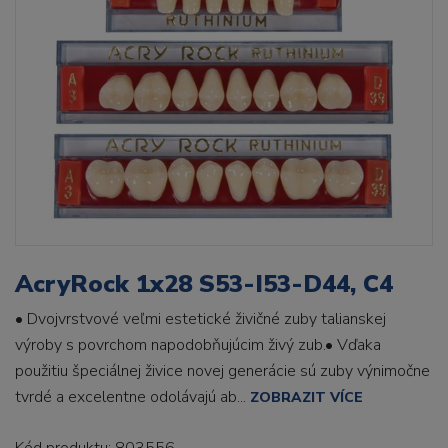
AcryRock 1x28 S53-I53-D44, C4
• Dvojvrstvové veľmi estetické živičné zuby talianskej
výroby s povrchom napodobňujúcim živý zub.• Vďaka
použitiu špeciálnej živice novej generácie sú zuby výnimočne
tvrdé a excelentne odolávajú ab...
ZOBRAZIT VÍCE