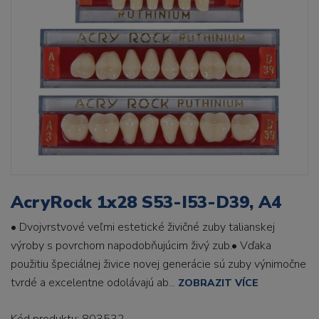
AcryRock 1x28 S53-I53-D39, A4
• Dvojvrstvové veľmi estetické živičné zuby talianskej
výroby s povrchom napodobňujúcim živý zub.• Vďaka
použitiu špeciálnej živice novej generácie sú zuby výnimočne
tvrdé a excelentne odolávajú ab...
ZOBRAZIT VÍCE