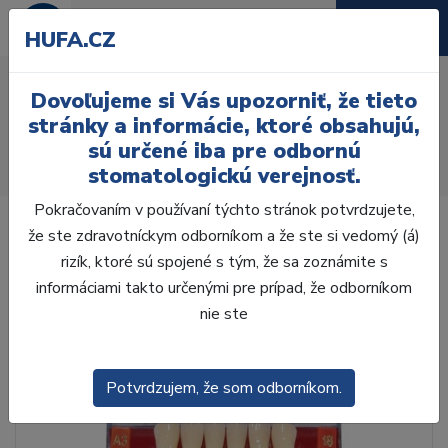
HUFA.CZ
AcryRock 1x28 S53-I53-
Dovoľujeme si Vás upozorniť, že tieto
D39, A4
stránky a informácie, ktoré obsahujú,
sú určené iba pre odbornú
Úvod
Zuby
AcryRock
stomatologickú verejnosť.
AcryRock 1x28 S53-I53-D39, A4
Pokračovaním v používaní týchto stránok potvrdzujete,
že ste zdravotníckym odborníkom a že ste si vedomý (á)
rizík, ktoré sú spojené s tým, že sa zoznámite s
informáciami takto určenými pre prípad, že odborníkom
nie ste
Potvrdzujem, že som odborníkom.