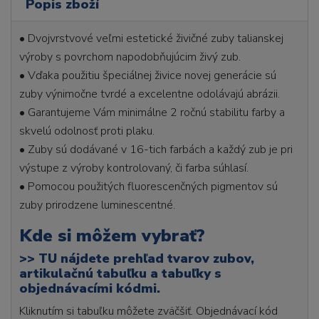
Popis zboží
• Dvojvrstvové veľmi estetické živičné zuby talianskej
výroby s povrchom napodobňujúcim živý zub.
• Vďaka použitiu špeciálnej živice novej generácie sú
zuby výnimočne tvrdé a excelentne odolávajú abrázii.
• Garantujeme Vám minimálne 2 ročnú stabilitu farby a
skvelú odolnosť proti plaku.
• Zuby sú dodávané v 16-tich farbách a každý zub je pri
výstupe z výroby kontrolovaný, či farba súhlasí.
• Pomocou použitých fluorescenčných pigmentov sú
zuby prirodzene luminescentné.
Kde si môžem vybrať?
>>
TU nájdete prehľad tvarov zubov,
artikulačnú tabuľku a tabuľky s
objednávacími kódmi.
Kliknutím si tabuľku môžete zväčšiť. Objednávací kód