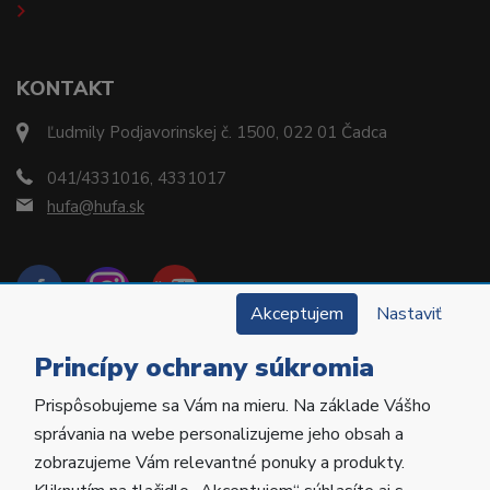
KONTAKT
Ľudmily Podjavorinskej č. 1500, 022 01 Čadca
041/4331016, 4331017
hufa@hufa.sk
Akceptujem
Nastaviť
Princípy ochrany súkromia
Prispôsobujeme sa Vám na mieru. Na základe Vášho
Copyright © 2022 Hu-Fa Dental a.s. Všetky práva
správania na webe personalizujeme jeho obsah a
vyhradené.
zobrazujeme Vám relevantné ponuky a produkty.